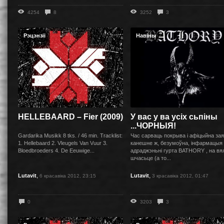
4254
8
3252
3
Рэцэнзіі
Навіны
HELLEBAARD – Fier (2009)
У вас у ва усіх сьпіны
...ЧОРНЫЯ!
Gardarika Musikk 8 tks. / 46 min. Tracklist:
Час сарваць покрыва і афіцыйна зая
1. Hellebaard 2. Vleugels Van Vuur 3.
канешне ж, безумоўна, інфармацыя
Bloedbroeders 4. De Eeuwige...
адраджэньні гурта BATHORY , на вял
шчасьце (а то...
,
,
Lutavit
Lutavit
6 красавіка 2012, 23:15
3 красавіка 2012, 01:47
0
3203
3