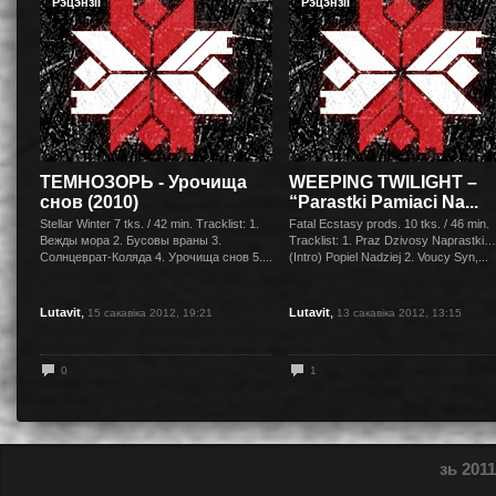
Рэцэнзіі
Рэцэнзіі
ТЕМНОЗОРЬ - Урочища
WEEPING TWILIGHT –
снов (2010)
“Parastki Pamiaci Na...
Stellar Winter 7 tks. / 42 min. Tracklist: 1.
Fatal Ecstasy prods. 10 tks. / 46 min.
Вежды мора 2. Бусовы враны 3.
Tracklist: 1. Praz Dzivosy Naprastki…
Солнцеврат-Коляда 4. Урочища снов 5....
(Intro) Popiel Nadziej 2. Voucy Syn,...
,
,
Lutavit
Lutavit
15 сакавіка 2012, 19:21
13 сакавіка 2012, 13:15
0
1
зь 2011