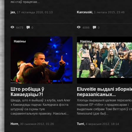
які стаў працягам...
,
,
jas
Karceuski
17 лістапада 2016, 01:13
1 лютага 2015, 23:46
6475
0
4066
0
Навіны
Навіны
Што робіцца ў
Eluveitie выдалі зборні
Камаедзіцы?!
перазапісаных...
Шкада, што я выйшаў з клуба, калі Алег
Хлопцы вырашылі цалкам перазапіс
з Камаедзіцы падчас Каляднага фэста
першае EP «Vên» з прадзюсарам і
штурхаў са сцэны тую
выдатным сябрам Томі Веттэрлі ў с
сакраментальную прамову. Наколькі...
Newsound (дзе быў...
,
,
Horn
Turri
30 сьнежня 2012, 01:26
4 верасьня 2012, 18:14