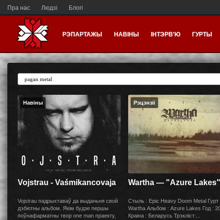
Пра нас
Людзі
Блогі
РЭПАРТАЖЫ
НАВІНЫ
ІНТЭРВ'Ю
ГУРТЫ
Навіны
Рэцэнзіі
Vojstrau - Vaśmikancovaja
Wartha — "Azure Lakes
Vojstrau падрыхтаваў да выданьня свой
Стыль : Epic Heavy Doom Metal Гурт 
дэбютны альбом. Якім будзе першы
Wartha Альбом : Azure Lakes Год : 2
поўнафарматны твор one man праекту,
Краiна : Беларусь Трэклiст:...