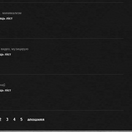
 … минимализм
аць ліст
 видео, музицирую
ць ліст
наў.
ць ліст
2
3
4
5
апошняя