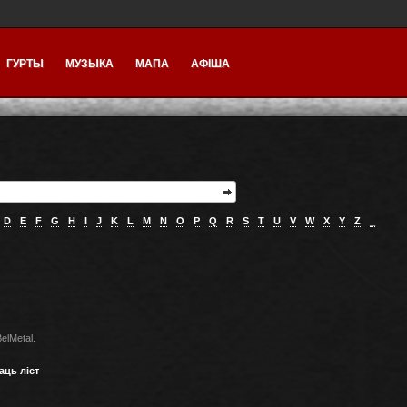
ГУРТЫ
МУЗЫКА
МАПА
АФІША
D
E
F
G
H
I
J
K
L
M
N
O
P
Q
R
S
T
U
V
W
X
Y
Z
_
elMetal.
аць ліст