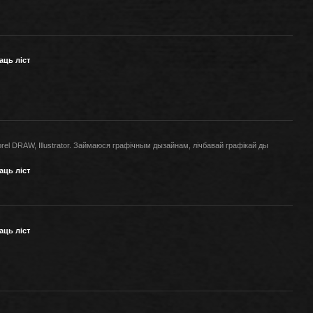
аць ліст
rel DRAW, Illustrator. Займаюся графічным дызайнам, лічбавай графікай ды
аць ліст
аць ліст