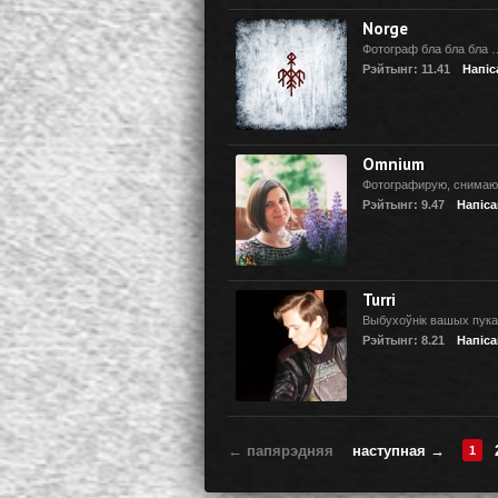
Norge
Фотограф бла бла бла
Рэйтынг: 11.41
Напіс
Omnium
Фотографирую, снимаю
Рэйтынг: 9.47
Напіса
Turri
Выбухоўнік вашых пука
Рэйтынг: 8.21
Напіса
← папярэдняя
наступная →
1