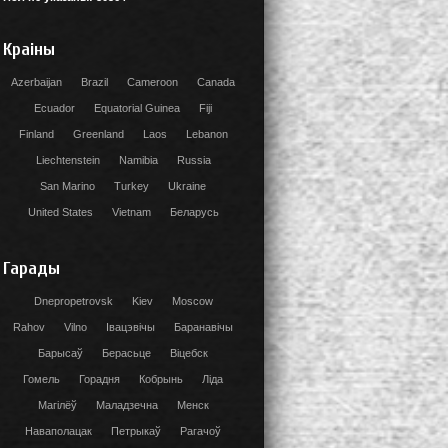
Краіны
Azerbaijan
Brazil
Cameroon
Canada
Ecuador
Equatorial Guinea
Fiji
Finland
Greenland
Laos
Lebanon
Liechtenstein
Namibia
Russia
San Marino
Turkey
Ukraine
United States
Vietnam
Беларусь
Гарады
Dnepropetrovsk
Kiev
Moscow
Rahov
Vilno
Івацэвічы
Баранавічы
Барысаў
Берасьце
Віцебск
Гомель
Горадня
Кобрынь
Ліда
Магілёў
Маладзечна
Менск
Наваполацак
Петрыкаў
Рагачоў