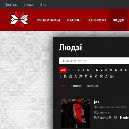
Пра нас
Людзі
Блогі
РЭПАРТАЖЫ
НАВІНЫ
ІНТЭРВ'Ю
ЛЮДЗІ
Людзі
Усе
0
1
2
3
4
5
6
7
8
9
A
B
C
І
Б
Й
К
М
Р
С
Ў
Ф
Х
Ш
Усе
Online
Новыя
jas
Заснавальнік і кіраўнік B
Журналіст
Рэйтынг: 54.49
Напіс