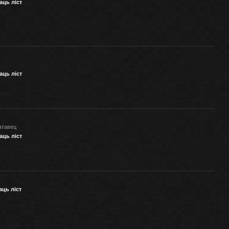
аць ліст
аць ліст
атавец
аць ліст
аць ліст