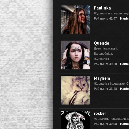
Paulinka
Журналістка, перакладч
Рэйтынг: 42.47
Напіс
Quende
Дзеяч індустрыі.
Вандроўніца.
Журналіст.
Рэйтынг: 39.20
Напіс
Mayhem
Журналіст і рэдактар. С
Рэйтынг: 33.48
Напіс
rocker
журналіст, перакладчык
Рэйтынг: 30.98
Напіс