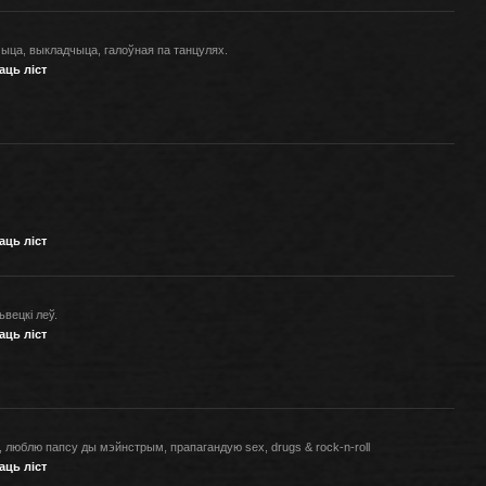
ыца, выкладчыца, галоўная па танцулях.
аць ліст
аць ліст
ьвецкі леў.
аць ліст
, люблю папсу ды мэйнстрым, прапагандую sex, drugs & rock-n-roll
аць ліст