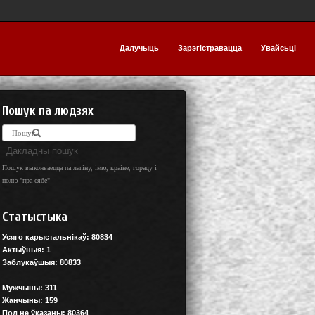
Далучыць
Зарэгістравацца
Увайсьці
Пошук па людзях
Дакладны пошук
Пошук выконваецца па лагіну, імю, краіне, гораду і
полю "пра сябе"
Статыстыка
Усяго карыстальнікаў:
80834
Актыўныя:
1
Заблукаўшыя:
80833
Мужчыны:
311
Жанчыны:
159
Пол не ўказаны:
80364