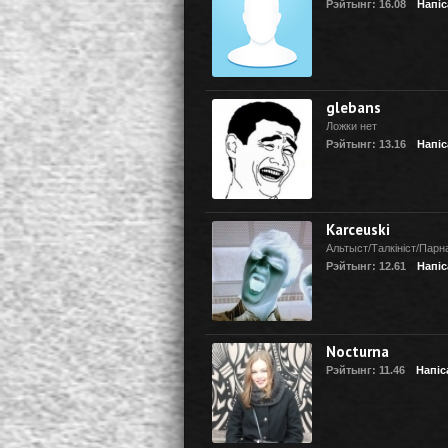
Рэйтынг: 16.08
Напіс
glebans
Ложки нет
Рэйтынг: 13.16
Напіс
Karceuski
Альтыст/Талкiнicт/Парн
Рэйтынг: 12.61
Напіс
Nocturna
Рэйтынг: 11.46
Напіс