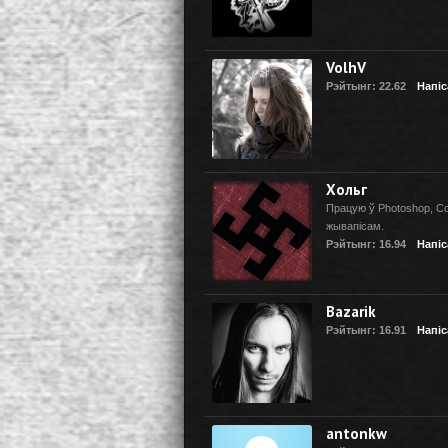
VolhV
Рэйтынг: 22.62
Напіс
Хольг
Працую ў Photoshop, Co
жывапісам.
Рэйтынг: 16.94
Напіс
Bazarik
Рэйтынг: 16.91
Напіс
antonkw