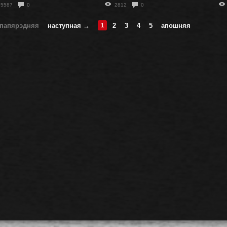
5587
0
2812
0
папярэдняя
наступная →
2
3
4
5
апошняя
1