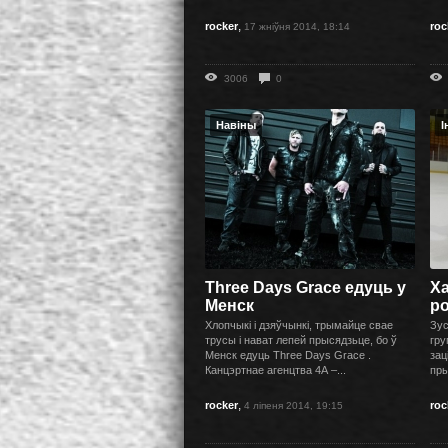
,
rocker
roc
17 жніўня 2014, 18:14
3006
0
Навіны
І
Three Days Grace едуць у
Ха
Менск
ро
Хлопчыкі і дзяўчынкі, трымайце свае
Зус
трусы і нават лепей прысядзьце, бо ў
гру
Менск едуць Three Days Grace .
зац
Канцэртнае агенцтва 4А –...
пры
,
rocker
roc
4 ліпеня 2014, 19:15