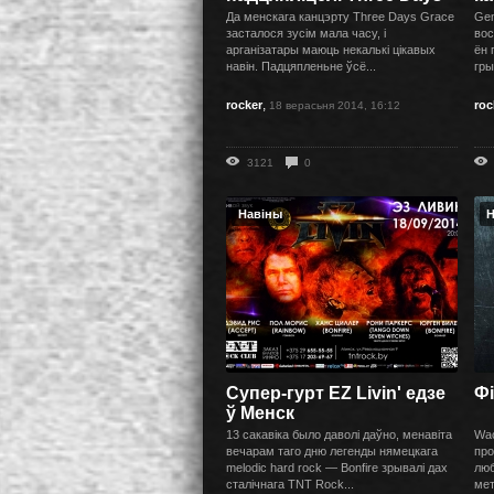
Grace
Да менскага канцэрту Three Days Grace
Gen
засталося зусім мала часу, і
вос
арганізатары маюць некалькі цікавых
ён 
навін. Падцяпленьне ўсё...
гры
,
rocker
roc
18 верасьня 2014, 16:12
3121
0
Навіны
Н
Супер-гурт EZ Livin' едзе
Фі
ў Менск
13 сакавіка было даволі даўно, менавіта
Wac
вечарам таго дню легенды нямецкага
про
melodic hard rock — Bonfire зрывалі дах
люб
сталічнага TNT Rock...
мет