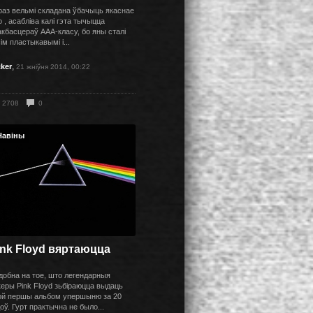
раз вельмі складана ўбачыць якаснае
о , асабліва калі гэта тычыцца
акбасцераў ААА-класу, бо яны сталі
ім пластыкавымі і...
,
cker
21 жніўня 2014, 00:22
2708
0
Навіны
ink Floyd вяртаюцца
добна на тое, што легендарныя
керы Pink Floyd зьбіраюцца выдаць
ой першы альбом упершыню за 20
оў. Гурт практычна не было...