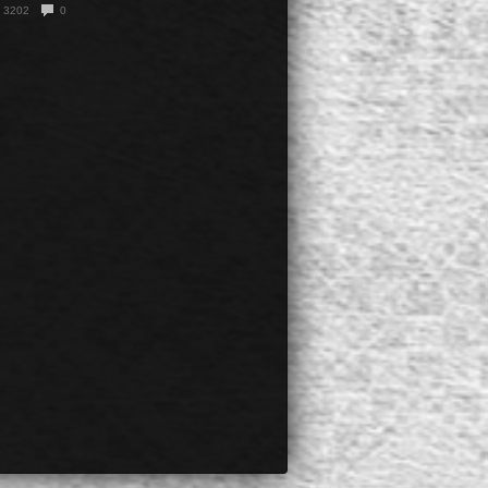
3202
0