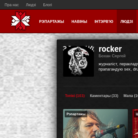
Пра нас
Людзі
Блогі
РЭПАРТАЖЫ
НАВІНЫ
ІНТЭРВ'Ю
ЛЮДЗІ
rocker
Бохан Сяргей
журналіст, перакла
прапагандую sex, drug
Топікі (103)
Каментары (33)
Мапа (1
Рэпартажы
Ц