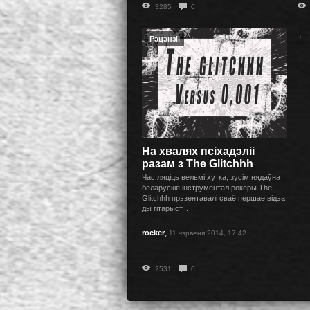
3285
0
← 
Рэцэнзіі
На хвалях псіхадэліі
разам з The Glitchhh
Час ляціць вельмі хутка, зусім нядаўна
беларускія інструментал рокеры The
Glitchhh прэзентавалі сваё першае відэа
ды гітарыст...
,
rocker
11 чэрвеня 2014, 17:42
2531
0