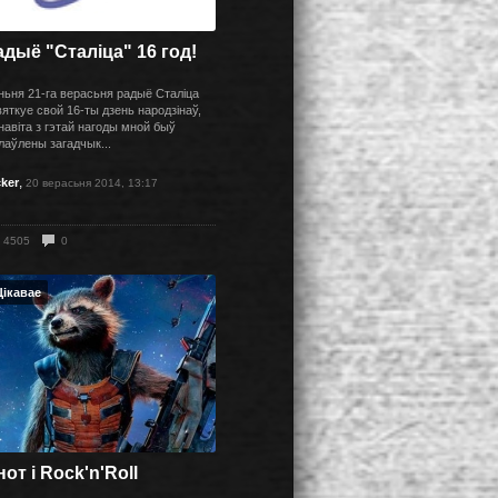
адыё "Сталіца" 16 год!
ньня 21-га верасьня радыё Сталіца
яткуе свой 16-ты дзень народзінаў,
навіта з гэтай нагоды мной быў
лаўлены загадчык...
,
cker
20 верасьня 2014, 13:17
4505
0
Цікавае
от і Rock'n'Roll