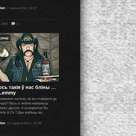
,
cker
7 ліпеня 2014, 22:27
2965
2
Гумар
ось такія ў нас бліны …
 Lemmy
важаныя чытачы, як вы ставіцеся да
інцоў? Вось я люблю навярнуць
ерку-другую. А ці каціруеце Вы
mmy & Co ? Дык мабыць вы...
,
cker
12 чэрвеня 2014, 22:58