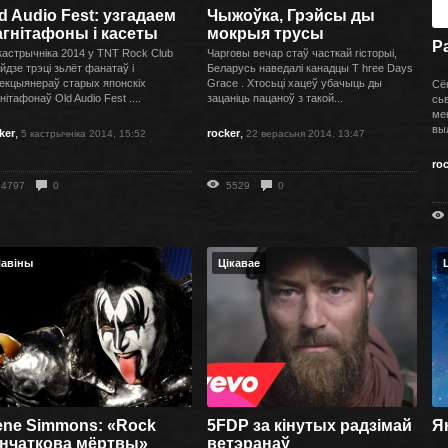
d Audio Fest: узгадаем
Чыжоўка, Грэйсы ды
гнітафоны і касеты
мокрыя трусы
Р
кастрычніка 2014 у TNT Rock Club
Чарговы вечар стаў часткай гісторыі,
йдзе трэці зьлёт фанатаў і
Беларусь наведалі канадцы T hree Days
екцыянераў старых японскіх
Grace . Хтосьці хацеў убачыць ды
Сё
нітафонаў Old Audio Fest ....
зацаніць пацаноў з такой...
сьв
ме
вы
,
,
ker
rocker
5 кастрычніка 2014, 15:52
22 верасьня 2014, 13:47
ro
4797
0
5529
0
авіны
Цікавае
ene Simmons: «Rock
5FDP за кінутых радзімай
Ян
анчаткова мёртвы»
ветэранаў