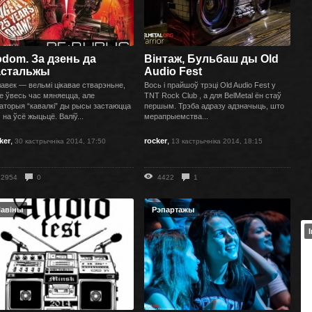
dom. За дзень да
Вінтаж, Бульбаш ды Old
астальжы
Audio Fest
авек — вельмі цікавае стварэньне,
Вось і прайшоў трэці Old Audio Fest у
е ўвесь час мяняецца, але
TNT Rock Club , а для BelMetal ён стаў
аторыя “кавалкі” ды рысы застаюцца
першым. Трэба адразу адзначыць, што
м на ўсё жыцьцё. Валіў...
мерапрыемства...
,
,
ker
rocker
30 кастрычніка 2014, 17:50
13 кастрычніка 2014, 18:15
2954
0
4422
1
авіны
Рэпартажы