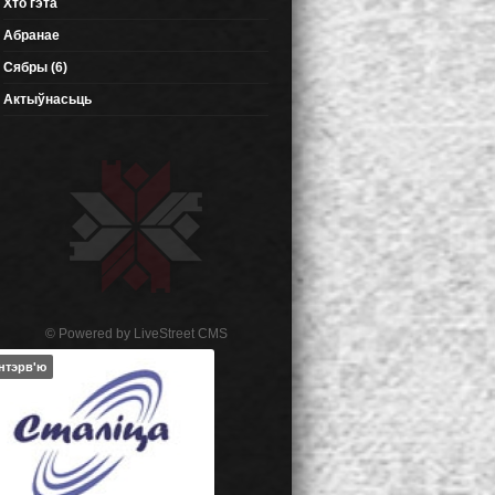
Хто гэта
Абранае
Сябры (6)
Актыўнасьць
© Powered by
LiveStreet CMS
Інтэрв'ю