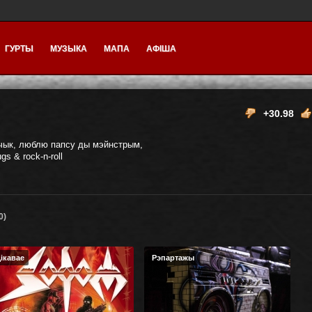
ГУРТЫ
МУЗЫКА
МАПА
АФІША
+30.98
дчык, люблю папсу ды мэйнстрым,
s & rock-n-roll
0)
ікавае
Рэпартажы