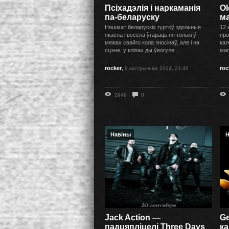
Псіхадэлія і наркаманія
Ol
па-беларуску
ма
Няшмат беларускіх гуртоў здольныя
12 
якасна і весела ўгараць ня толькі ў
про
межах свайго кола зносінаў, але і на
кал
сцэне, у кліпах ды ўвогуле...
маг
,
rocker
roc
9 кастрычніка 2014, 21:46
2949
0
Навіны
Н
Jack Action —
G
падцяпліцелі Three Days
к