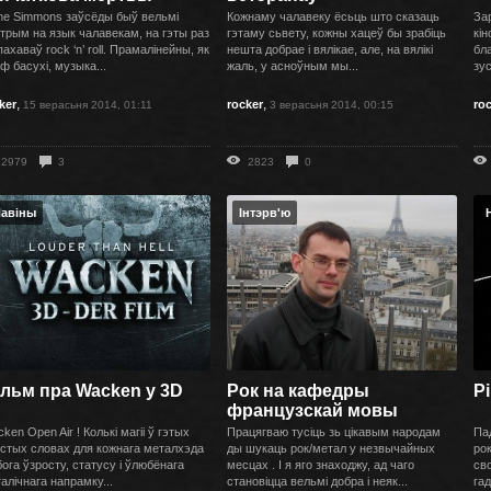
e Simmons заўсёды быў вельмі
Кожнаму чалавеку ёсьць што сказаць
За
трым на язык чалавекам, на гэты раз
гэтаму сьвету, кожны хацеў бы зрабіць
кін
пахаваў rock ‘n’ roll. Прамалінейны, як
нешта добрае і вялікае, але, на вялікі
бл
ф басухі, музыка...
жаль, у асноўным мы...
зус
,
,
ker
rocker
ro
15 верасьня 2014, 01:11
3 верасьня 2014, 00:15
2979
3
2823
0
авіны
Інтэрв'ю
льм пра Wacken у 3D
Рок на кафедры
P
французскай мовы
ken Open Air ! Колькі магіі ў гэтых
Працягваю тусіць зь цікавым народам
Па
стых словах для кожнага металхэда
ды шукаць рок/метал у незвычайных
ро
ога ўзросту, статусу і ўлюбёнага
месцах . І я яго знаходжу, ад чаго
св
алічнага напрамку...
становіцца вельмі добра і неяк...
гад