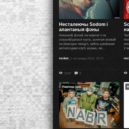
Несталеючы Sodom і
So
апантаныя фэны
н
Алказаліў фэнаў на марозе з-за
Чал
спазьніўшагася гурта, зьнятыя аховай
яко
на ўваходзе ланцугі, забіты шалёнымі
нек
металхэдамі клуб, мужык, які...
ў і
,
rocker
roc
1 лістапада 2014, 15:17
5197
5
Навіны
Н