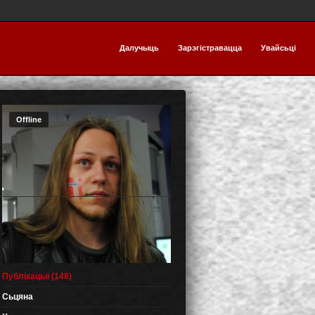
Далучыць
Зарэгістравацца
Увайсьці
Offline
Публікацыі (148)
Сьцяна