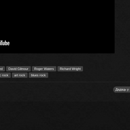
ed
David Gilmour
Roger Waters
Richard Wright
c rock
art rock
blues rock
Дадаць у