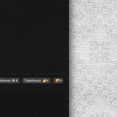
 абранае
0
Падабаецца
4
0