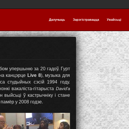
Далучыць
Зарэгістравацца
Увайсьці
ом упершыню за 20 гадоў. Гурт
 на канцэрце
Live 8
), музыка для
а студыйных сэсій 1994 году.
жонкі вакаліста-гітарыста
David’а
н выйсьці ў кастрычніку і стане
і памёр у 2008 годзе.