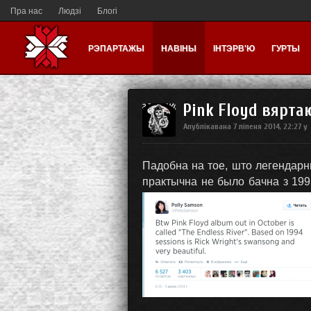
Пра нас
Людзі
Блогі
РЭПАРТАЖЫ
НАВІНЫ
ІНТЭРВ'Ю
ГУРТЫ
Pink Floyd вярт
Апублікавана
7 ліпеня 2014, 22:27
у
Падобна на тое, што легендар
практычна не было бачна з 199