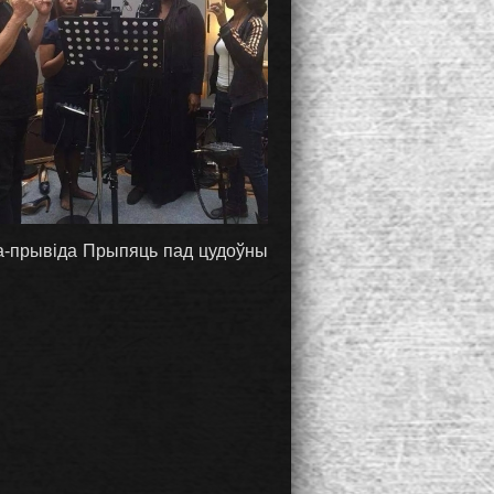
да-прывіда Прыпяць пад цудоўны