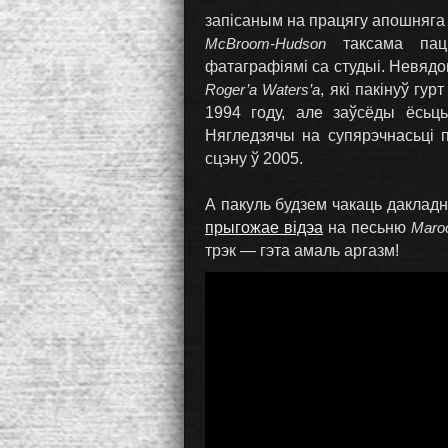
запісаным на працягу апошняга 
McBroom-Hudson
таксама паць
фатаграфіямі са студыі. Невядо
Roger’а Waters’а
, які пакінуў гу
1994 году, але заўсёды ёсь
Нягледзячы на супярэчнасьці п
сцэну ў 2005.
А пакуль будзем чакаць дакладн
прыгожае відэа
на песьню
Maro
трэк — гэта амаль аргазм!