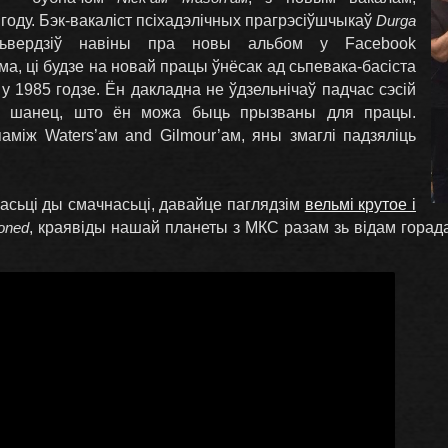
году. Бэк-вакаліст псіхадэлічных прагрэсіўшчыкаў
Durga
вердзіў навіны пра новы альбом у Facebook
ма, ці будзе на новай працы ўнёсак ад сьпевака-басіста
рт у 1985 годзе. Ён дакладна не ўдзельнічаў падчас сэсій
ць шанец, што ён можа быць прызваны для працы.
аміж Waters’ам and Gilmour’ам, яны змаглі падзяліць
асьці ды смачнасьці, давайце паглядзім
вельмі крутое і
oned
, краявіды нашай планеты з МКС разам зь відам гора