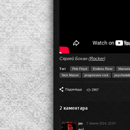
Сяргей Бохан (
Rocker
)
Тэгі
Pink Floyd
Endless River
Maroon
Nick Mason
progressive rock
psychedeli
Падзяліцца
2967
2
каментара
jas
7 ліпеня 2014, 22:57
во!