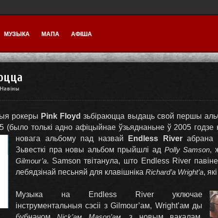
МУЗЫКА
МАПА
АФІША
аюцца
Навіны
ныя рокеры
Pink Floyd
зьбіраюцца выдаць свой першы альб
5 (было толькі адно афіцыйнае ўзьяднаньне ў 2005 годзе
новага альбому пад назвай
Endless River
абрана с
Зьвесткі пра новы альбом прыйшлі ад
Polly Samson
, 
Gilmour’а
. Samson твітанула, што Endless River павіне
лебядзінай песьняй для клавішніка
Richard’а Wright’а
, як
Музыка на Endless River уключае
інструментальныя сэсіі з Gilmour’ам, Wright’ам ды
бубначом
Nick’ам Mason’ам
, з новым вакалам,