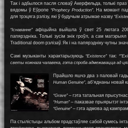
Так і адбылося пасля словаў Акерфельда, толькі пра
вядомы ў Еўропе
“Prophecy Production”
. На момант па
для трэцяга рэлізу, які ў будучым атрымае назву
“Existe
“Існаванне”
афіцыйна выйшла ў свет 25 лютага 2005
папярэдніка. Толькі зусім знік гроўл, а сам матэрыял
Traditional doom рэлізаў. Як і на папярэдніку чутны зн
Самі музыканты характарызуюць
“Existence”
так:
“”Ex
светы кожнага чалавека, гэта спроба адмежавацца ад ця
Прайшло яшчэ два з паловай гад
Human Genuine”
, аб’яднаны новай 
“Grave”
– гэта татальная прысутнас
“Human”
– паказвае прыярытэт інтэ
“Genuine”
– гэта адмова ад кампрамі
Па стылістыцы альбом прадстаўляе сабой сумесь інтэле