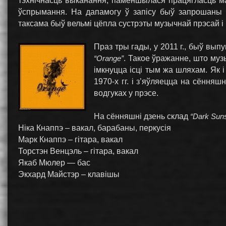
тэхнічнасць выканання, паменшылася працягласць м
ўспрымання. На дапамогу ў запісу быў запрошаны б
таксама быў вельмі цёпла сустрэты музычнай прэсай і 
Праз тры гады, у 2011 г., быў вы
“Orange”
. Такое ўражанне, што му
імкнуцца ісці тым жа шляхам. Як і
1970-х гг. і з’яўляецца на сённ
водгуках у прэсе.
На сённяшні дзень склад
“Dark Sun
Ніка Кнаппэ – вакал, барабаны, перкусія
Марк Кнаппэ – гітара, вакал
Торстэн Венцэль – гітара, вакал
Якаб Мюлер — бас
Экхард Майстэр – клавішы