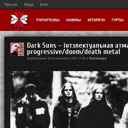
Пра нас
Людзі
Блогі
РЭПАРТАЖЫ
НАВІНЫ
ІНТЭРВ'Ю
ГУРТЫ
Dark Suns – інтэлектуальная ат
progressive/doom/death metal
Пясочніца
Апублікавана
16 кастрычніка 2012, 12:46
у