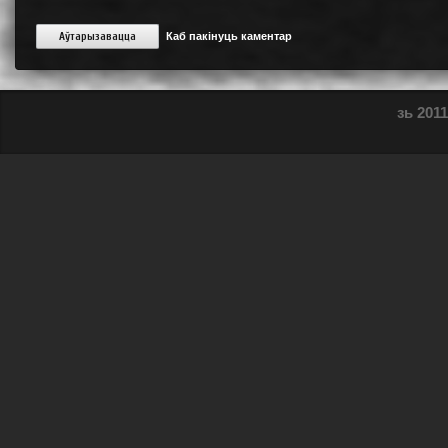
Аўтарызавацца
Каб пакінуць каментар
зь 2011