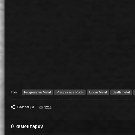
Тэгі
Progressive Metal
Progressive Rock
Doom Metal
death metal
Падзяліцца
3211
0
каментароў