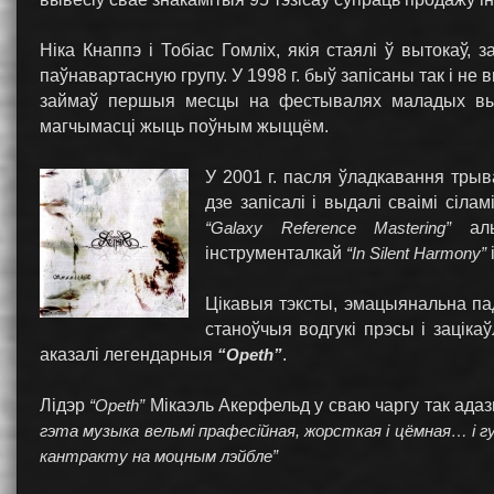
Ніка Кнаппэ і Тобіас Гомліх, якія стаялі ў вытокаў, 
паўнавартасную групу. У 1998 г. быў запісаны так і н
займаў першыя месцы на фестывалях маладых вык
магчымасці жыць поўным жыццём.
У 2001 г. пасля ўладкавання тры
дзе запісалі і выдалі сваімі сіл
“Galaxy Reference Mastering”
аль
інструменталкай
“In Silent Harmony”
Цікавыя тэксты, эмацыянальна пад
станоўчыя водгукі прэсы і заціка
аказалі легендарныя
“Opeth”
.
Лідэр
“Opeth”
Мікаэль Акерфельд у сваю чаргу так адаз
гэта музыка вельмі прафесійная, жорсткая і цёмная… і г
кантракту на моцным лэйбле”