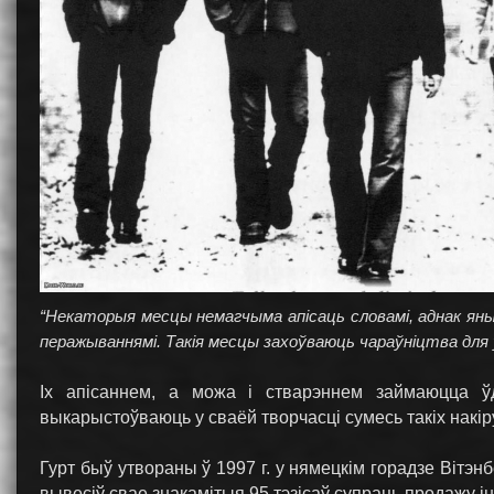
“Некаторыя месцы немагчыма апісаць словамі, аднак яны 
перажываннямі. Такія месцы захоўваюць чараўніцтва для 
Іх апісаннем, а можа і стварэннем займаюцца ў
выкарыстоўваюць у сваёй творчасці сумесь такіх накір
Гурт быў утвораны ў 1997 г. у нямецкім горадзе Вітэн
вывесіў свае знакамітыя 95 тэзісаў супраць продажу і