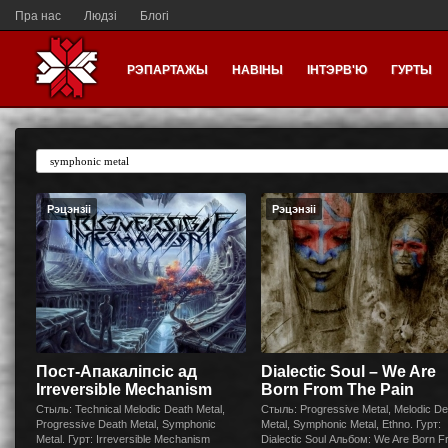
Пра нас
Людзі
Блогі
РЭПАРТАЖЫ
НАВІНЫ
ІНТЭРВ'Ю
ГУРТЫ
Рэцэнзіі
Рэцэнзіі
Пост-Апакаліпсіс ад
Dialectic Soul – We Are
Irreversible Mechanism
Born From The Pain
Стыль: Technical Melodic Death Metal,
Стыль: Progressive Metal, Melodic De
Progressive Death Metal, Symphonic
Metal, Symphonic Metal, Ethno. Гурт:
Metal. Гурт: Irreversible Mechanism
Dialectic Soul Альбом: We Are Born 