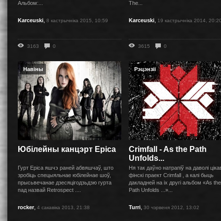
Альбом:...
The...
,
,
Karceuski
Karceuski
8 кастрычніка 2015, 10:59
19 кастрычніка 2014, 20:2
3163
0
3615
0
Навіны
Рэцэнзіі
Юбілейны канцэрт Epica
Crimfall - As the Path
Unfolds...
Гурт Epica яшчэ раней абвяшчаў, што
Ня так даўно натрапіў на даволі цік
зробіць спецыяльнае юбілейнае шоў,
фінскі праект Crimfall , а калі быць
прысьвечанае дзесяцігодзьдзю гурта
дакладней на іх другі альбом «As the
пад назвай Retrospect ....
Path Unfolds ...»...
,
,
rocker
Turri
4 сакавіка 2013, 21:38
30 чэрвеня 2012, 13:02