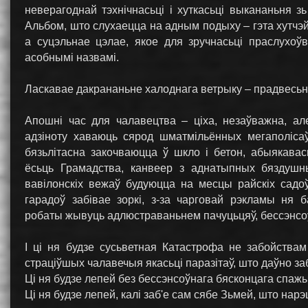
неверагоднай тэхнічнасьці і хуткасьці выкананьня з
Альбом, што слухаецца на адным подыху – гэта хутчэй
а суцэльнае цэлае, якое для зручнасьці праслухоў
асобнымі назвамі.
Ласкавае дакрананьне халоднага ветрыку – прадвесьні
Апошні час для чалавецтва – ціха, незаўважна, ал
адзіноту хаваюць сярод шматмільённых мегаполісаў
бязьлітасна закочваюцца ў шкло і бетон, абыякава
ёсьць Грамадства, канвеер з аднатыпных бяздушн
вавілонскіх вежаў будуюцца на месцы райскіх садо
гарадоў забівае зоркі, з-за чарговай рэкламы ня 
робаты жывуць адлюстраваньнем пачуцьцяў, бессэнсо
І ці ня будзе сусьветная Катастрофа не забойствам
страціўшых чалавечыя якасьці паразітаў, што даўно за
Ці ня будзе лепей без бессэнсоўнага бясконцага спаж
Ці ня будзе лепей, калі заб'е сам сябе Зьмей, што на