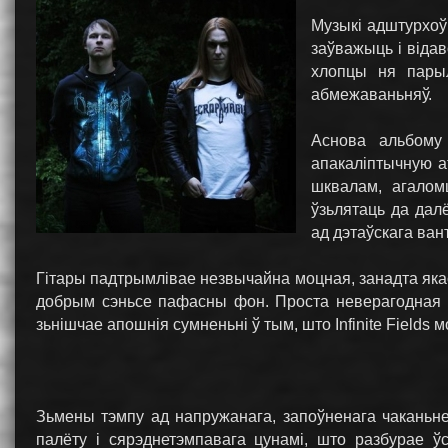
Музыкі адштурхоўв
заўважыць і відав
хлопцы ня парыл
абмежаваньняў.
Аснова альбому
апакаліптычную а
шквалам, агалом
ўзьлятаць да дал
ад дэтаўскага ван
Гітары падтрымлівае незвычайна моцная, занадта якасн
добрым сэньсе пафасны фон. Проста неверагодная р
зьнішчае апошнія сумненьні ў тым, што Infinite Fields 
Зьмены тэмпу ад напружанага, запоўненага чаканьне
палёту і сярэднетэмпавага цунамі, што разбурае ў