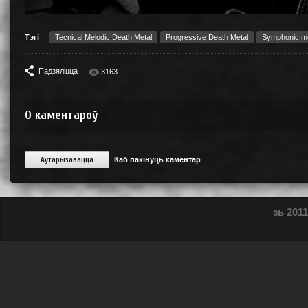
Тэгі
Tecnical Melodic Death Metal
Progressive Death Metal
Symphonic me
Падзяліцца
3163
0
каментароў
Аўтарызавацца
Каб пакінуць каментар
зь 2011