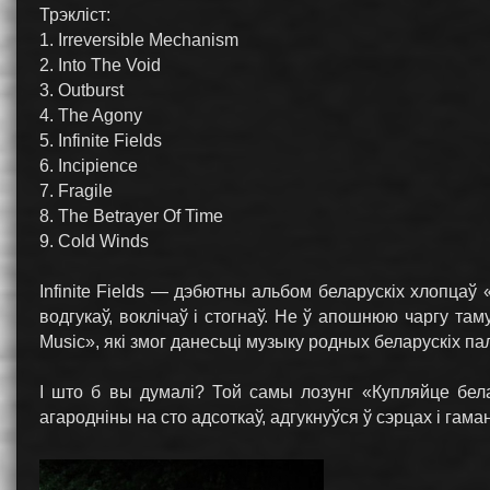
Трэклiст:
1. Irreversible Mechanism
2. Into The Void
3. Outburst
4. The Agony
5. Infinite Fields
6. Incipience
7. Fragile
8. The Betrayer Of Time
9. Cold Winds
Infinite Fields — дэбютны альбом беларускіх хлопцаў
водгукаў, воклічаў і стогнаў. Не ў апошнюю чаргу та
Music», які змог данесьці музыку родных беларускіх п
І што б вы думалі? Той самы лозунг «Купляйце бела
агародніны на сто адсоткаў, адгукнуўся ў сэрцах і гама