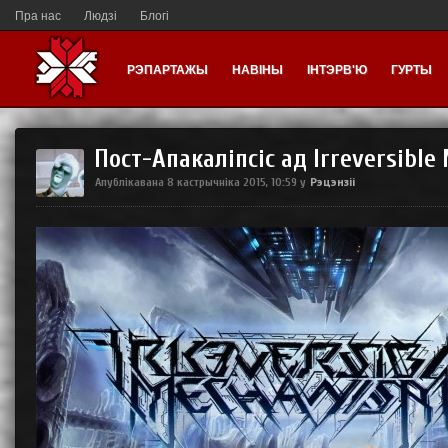
Пра нас
Людзі
Блогі
РЭПАРТАЖЫ
НАВІНЫ
ІНТЭРВ'Ю
ГУРТЫ
Пост-Апакаліпсіс ад Irreversibl
Рэцэнзіі
Апублікавана
8 кастрычніка 2015, 10:59
у