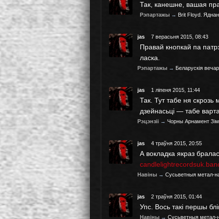
Так, канешне, вашая пра
Рэпартажы
→
Brit Floyd. Ядн
jas
7 верасьня 2015, 08:43
Правай кнопкай па патрэ
ласка.
Рэпартажы
→
Беларускія веча
jas
1 ліпеня 2015, 11:44
Так. Тут табе ня скрозь
дзейнасьці — табе варта
Рэцэнзіі
→
Чорны Арнамент Зі
jas
4 траўня 2015, 20:55
А вокладка якраз бралас
candlelightrecordsuk.ban
Навіны
→
Сусьветныя метал-на
jas
2 траўня 2015, 01:44
Упс. Вось такі першы бл
Навіны
→
Сусьветныя метал-на