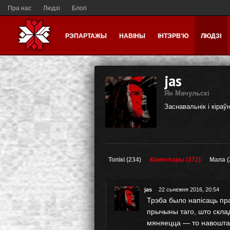
Пра нас
Людзі
Блогі
РЭПАРТАЖЫ
НАВІНЫ
ІНТЭРВ'Ю
ЛЮДЗІ
jas
Ян Мачульскі
Заснавальнік і кіраў
Топікі (234)
Каментары (372)
Мапа (
jas
22 сьнежня 2016, 20:54
Трэба было напісаць пра
прычыны таго, што склад 
мяняецца — то навошта 