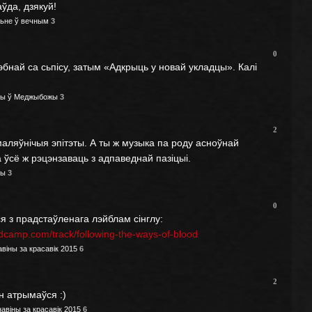
ўда, дзякуй!
аньне ў вечным
3
0
бнай са сьпісу, затым «Адкрыць у новай укладцы». Калі
ры ў Меджыбожы
3
2
 маляўнічыя эпітэты. А ты ж музыка па роду асноўнай
 ўсё ж рэцэнзаваць з адпаведнай пазіцыі.
мы
3
0
я з прадстаўленага лэйблам сінглу:
dcamp.com/track/following-the-ways-of-blood
віны за красавік 2015
6
2
ін атрымаўся :)
віны за красавік 2015
6