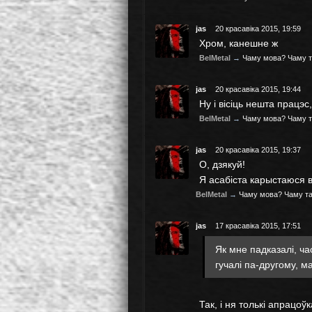
jas
20 красавіка 2015, 19:59
Хром, канешне ж
BelMetal
→
Чаму мова? Чаму т
jas
20 красавіка 2015, 19:44
Ну і вісіць нешта працэ
BelMetal
→
Чаму мова? Чаму т
jas
20 красавіка 2015, 19:37
О, дзякуй!
Я асабіста карыстаюся 
BelMetal
→
Чаму мова? Чаму т
jas
17 красавіка 2015, 17:51
Як мне падказалі, ч
гучалі па-другому, м
Так, і ня толькі апрацоў