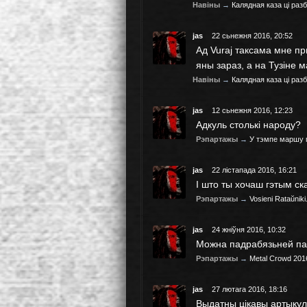
Навіны
→
Калядная каза ці раз
jas
22 сьнежня 2016, 20:52
Ад Vuraj таксама мне п
яны зараз, а на Тузіне м
Навіны
→
Калядная каза ці раз
jas
12 сьнежня 2016, 12:23
Адкуль столькі народу?
Рэпартажы
→
У тэмпе маршу 
jas
22 лістапада 2016, 16:21
І што ты хочаш гэтым ска
Рэпартажы
→
Vosieni Rataŭnik
jas
24 жніўня 2016, 10:32
Можна падрабязьней пат
Рэпартажы
→
Metal Crowd 201
jas
27 лютага 2016, 18:16
Выдатны цікавы артыкул,