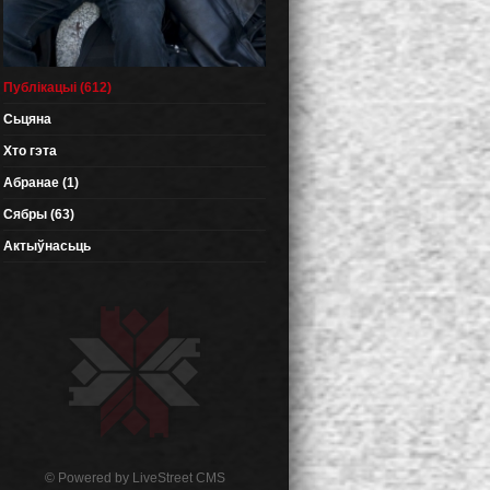
Публікацыі (612)
Сьцяна
Хто гэта
Абранае (1)
Сябры (63)
Актыўнасьць
© Powered by
LiveStreet CMS