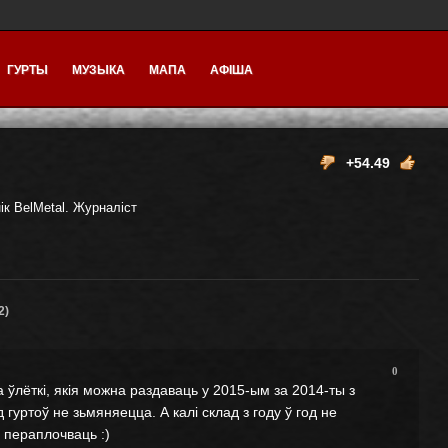
ГУРТЫ
МУЗЫКА
МАПА
АФІША
+54.49
нік BelMetal. Журналіст
2)
0
 ўлёткі, якія можна раздаваць у 2015-ым за 2014-ты з
гуртоў не зьмяняецца. А калі склад з году ў год не
пераплочваць :)