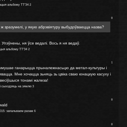
тацыя альбому ТТ'34
2
0
 ж зразумелі, у якую абрэвіятуру выбудоўваецца назва?
Упэўнены, ня ўсе ведалі. Вось я ня ведаў.
ацыя альбому ТТ'34
2
1
прымушае ганарыцца прыналежнасьцю да метал-культуры і
нявацца. Мне хочацца зьняць зь цвіка сваю юнацкую касуху і
бвесіўшыся тонамі жалеза!
гі сыходзяць на зямлю
3
0
wald
015: запальваем разам
6
0