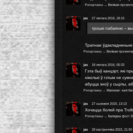
Рэпартажы
→
Вялікая прэзен
jas
27 лютага 2016, 18:15
трошкі пабаяню – вы
Трапнае ўдакладненьне. 
Рэпартажы
→
Вялікая прэзент
jas
18 лютага 2016, 00:33
Гэта быў канцэрт, які 
ніколькі ў гэтым не сум
абуцца зноў у сьцілы, а
Рэпартажы
→
Manowar: калі ба
jas
27 сьнежня 2015, 13:13
Хочацца болей пра Troll
Рэпартажы
→
Калядны фэст 2
jas
28 кастрычніка 2015, 21:50