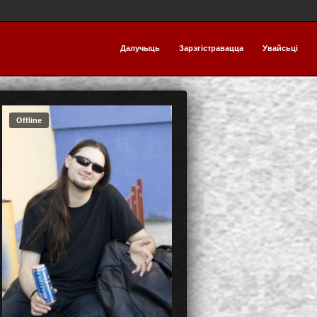
Далучыць
Зарэгістравацца
Увайсьці
Offline