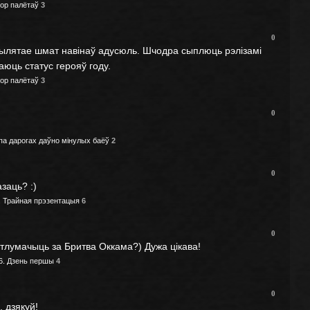
бор палётаў
3
0
рылятае шмат навінаў адусюль. Шчодра сыплюць рэлізамі
аюць статус герояў году.
бор палётаў
3
0
па дарогах даўно мінулых баёў
2
0
заць? :)
i. Трайная прэзентацыя
6
0
лумачыць за Бритва Оккама?) Дужа цікава!
6. Дзень першы
4
0
 дзякуй!