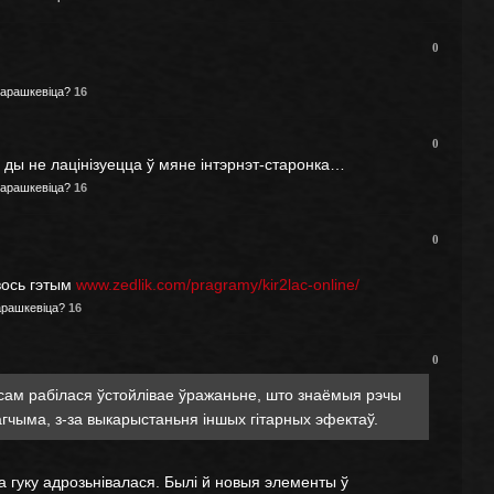
0
арашкевіца?
16
0
с, ды не лацінізуецца ў мяне інтэрнэт-старонка…
арашкевіца?
16
0
вось гэтым
www.zedlik.com/pragramy/kir2lac-online/
арашкевіца?
16
0
асам рабілася ўстойлівае ўражаньне, што знаёмыя рэчы
агчыма, з-за выкарыстаньня іншых гітарных эфектаў.
ка гуку адрозьнівалася. Былі й новыя элементы ў