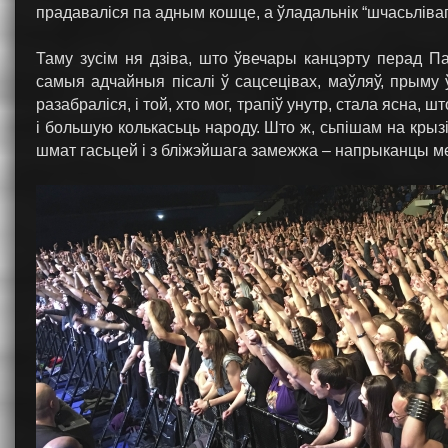
прадаваліся па адным кошце, а ўладальнік “шчасьліва
Таму зусім ня дзіва, што ўвечары канцэрту перад Па
самыя адчайныя пісалі ў сацсецівах, маўляў, прыму 
разабраліся, і той, хто мог, трапіў унутр, стала ясна,
і большую колькасьць народу. Што ж, сьпішам на крызі
шмат гасьцей і з бліжэйшага замежжа – напрыканцы мер