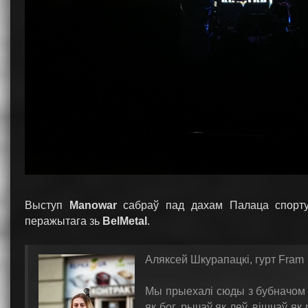
Выступ
Manowar
сабраў пад дахам Палаца спорту 
перажытага зь
BelMetal
.
Аляксей Шкурапацкі, гурт Fram
Мы прыехалі сюды з бубначом 
як бог, рычаў як леў, вішчаў як