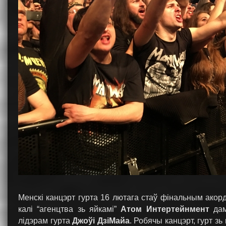
Менскі канцэрт гурта 16 лютага стаў фінальным акор
калі “агенцтва зь яйкамі”
Атом Интертейнмент
дам
лідэрам гурта
Джоўі ДзіМайа
. Робячы канцэрт, гурт з