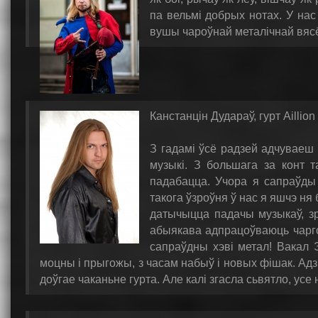
па вельмі добрых нотах. У нас
вушы чароўнай металічнай вясё
Канстанцін Дудараў, гурт Aillion
З гадамі ўсё радзей адчуваеш
музыкі. З большага за конт 
падабацца. Учора я сапраўд
такога ўзроўня ў нас я яшчэ ня
датычыцца падачы музыкаў, зр
абыякава адпрацоўваюць чаргов
сапраўдны хэві метал! Вакал 
моцны і прыгожы, з часам набыў і новых фішак. Ад
доўгае чаканьне гурта. Але калі згасла сьвятло, ус