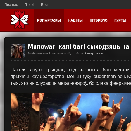
Пра нас
Людзі
Блогі
РЭПАРТАЖЫ
НАВІНЫ
ІНТЭРВ'Ю
ГУРТЫ
Manowar: калі багі сыходзяць н
Рэпартажы
Апублікавана
17 лютага 2016, 23:00
у
Пасьля доўгіх трыццаці год чаканьня багі метал
прыхільнікаў братэрства, моцы і гуку louder than hell. 
тыя, хто ня слухаюць метал-ваяроў, бо слава феерычн