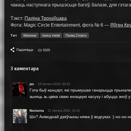
чакаць наступнага прышэсьця багоў, балазе, для гэтага
Тэкст:
Паліна Трохаўцава
Фота: Magic Circle Entertainment, фота № 6 —
Яўген Кр
Тэгі
Manowar
heavy metal
Палац Спорту
Падзяліцца
5025
3
каментара
jas
18 лютага 2016, 00:33
Гэта быў канцэрт, які прымушае ганарыцца прыналеж
зьняць зь цвіка сваю юнацкую касуху і абуцца зноў 
Nocturna
21 лютага 2016, 13:42
Шо? Аніводнай дзяўчыны няма ў водгуках :) но-но-н