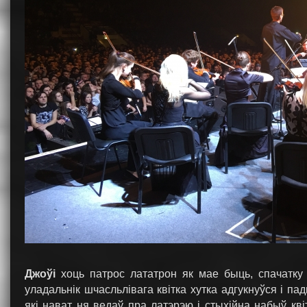
Джоўі
хоць патрос лататрон як мае быць, спачатку
уладальнік шчасльлівага квітка хутка адгукнуўся і п
які нават ня ведаў пра латэрэю і стыхійна набыў кв