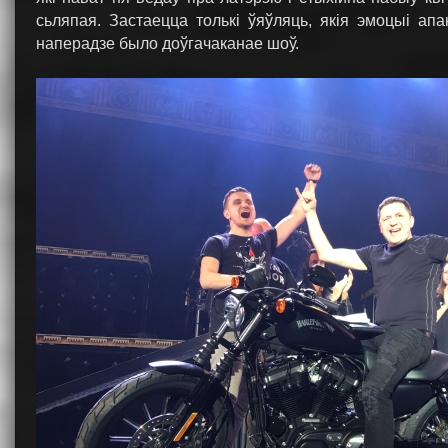
сьляпая. Застаецца толькі ўяўляць, якія эмоцыі ап
наперадзе было доўгачаканае шоў.