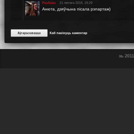
Paulinka
21 лютага 2016, 19:29
Анюта, дзяўчына пісала рэпартаж)
Аўтарызавацца
Каб пакінуць каментар
зь 2011