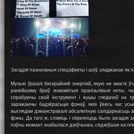
Загадзя пазначаныя спецэфекты і шоў, зладжанае як па
Музыкі ўразілі бяскрайняй энергіяй, якую не змаглі ў
ранейшаму браў знакамітыя пранізьлівыя ноты, ч
спрабуючы свой інструмент і вушы гледачоў на тры
заражаючы бадзёрасьцю фэнаў, якія ўвесь час уськ
выглядам дэманстравалі абсалютную салідарнасьць з
фэны. Да таго ж, слэміць і сёрклпіціць было загадзя з
пэўны момант знайшлася дзяўчынка, сядзеўшая на пляч