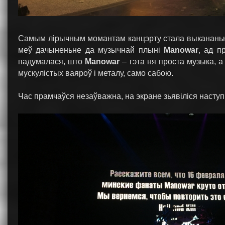
Самым лірычным момантам канцэрту стала выканан
меў дачыненьне да музычнай плыні
Manowar
, ад п
падумалася, што
Manowar
– гэта ня проста музыка, а 
мускулістых ваяроў і металу, само сабою.
Час прамчаўся незаўважна, на экране зьявіліся наступ