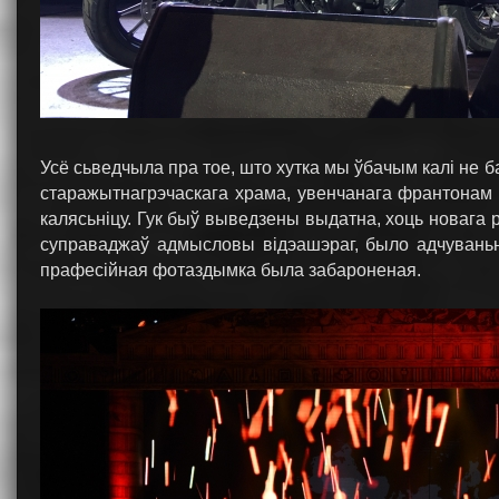
Усё сьведчыла пра тое, што хутка мы ўбачым калі не 
старажытнагрэчаскага храма, увенчанага франтонам 
калясьніцу. Гук быў выведзены выдатна, хоць новага
суправаджаў адмысловы відэашэраг, было адчуваньн
прафесійная фотаздымка была забароненая.