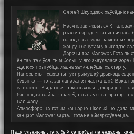
Сяргей Шкурдзюк, заўсёднік ка
Насуперак «крызісу ў галовах»
рэалій сярэднестатыстычнага б
народ прыездамі замежных зора
жанру, і бонусам у выглядзе с
Дарэчы пра Manowar. Гэта як с
ён там таміўся, тым больш у яго зьяўлялася зорак 
удалося прыгубіць, ладна захмялеўшы са старту.
Напорысты і сакавіты гук прымушаў дрыжаць сьцен
будынка — гэта запланаваная частка шоў. Вакал в
капялюш. Выдатныя тэматычныя дэкарацыі і від
бясконцая вайна каралёў, ёсьць месца братэрству 
Вальхалу.
Атмасфера на гэтым канцэрце ніколькі не дала м
канцэрт Manowar варта. І гэта не абмяркоўваецца.
Падагульняючы, гэта быў сапраўды легендарны канцэ