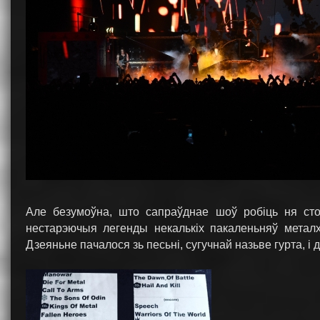
Але безумоўна, што сапраўднае шоў робіць ня стол
нестарэючыя легенды некалькіх пакаленьняў мета
Дзеяньне пачалося зь песьні, сугучнай назьве гурта, і 