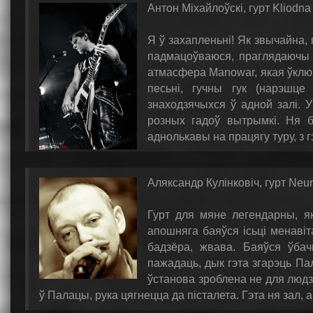
Антон Міхайлоўскі, гурт Kliodna
Я ў захапленьні! Як звычайна,
падмацоўваюся, праглядаючы в
атмасфера Manowar, якая ўклю
песьні, гучны гук (нарэшце
знаходзячыхся ў адной залі. 
розных гадоў вытрымкі. Ня бу
аднолькавы на працягу туру, з г
Аляксандр Кулінковіч, гурт Neu
Гурт для мяне легендарны, як
апошняга баяўся ісьці менавіт
бадзёра, жвава. Баяўся ўбач
пажадаць, дык гэта згарэць Па
ўстанова зроблена не для людз
ў Палацы, рука цягнецца да пісталета. Гэта ня зал,