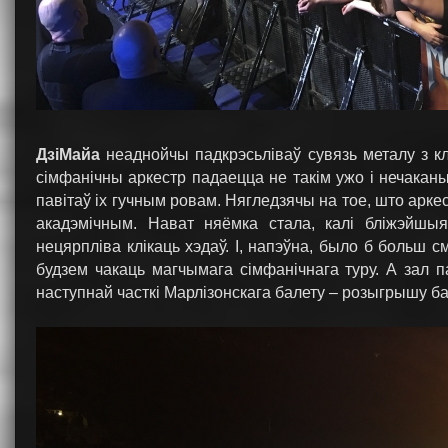
ДзіМайа
неаднойчы падкрэсьліваў сувязь металу з кл
сімфанічны аркестр падаецца не такім ужо і нечаканы
павітаў іх гучным ровам. Нягледзячы на тое, што арке
акадэмічным. Нават няёмка стала, калі бліжэйшыя
нецярпліва клікаць хэдаў. І, напэўна, было б больш с
будзем чакаць магчымага сімфанічнага туру. А зал 
наступнай часткі Марлізонскага балету – розыгрышу ба