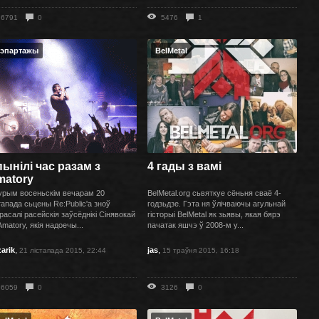
6791
0
5476
1
эпартажы
BelMetal
ынілі час разам з
4 гады з вамі
matory
рым восеньскім вечарам 20
BelMetal.org сьвяткуе сёньня сваё 4-
тапада сьцены Re:Public'a зноў
годзьдзе. Гэта ня ўлічваючы агульнай
расалi расейскія заўсёднікі Сінявокай
гісторыі BelMetal як зьявы, якая бярэ
matory, якія надоечы...
пачатак яшчэ ў 2008-м у...
,
,
arik
jas
21 лістапада 2015, 22:44
15 траўня 2015, 16:18
6059
0
3126
0