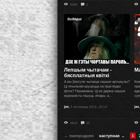
5096
1
BelMetal
B
Лепшым чытачам -
Ма
бясплатныя квіткі
А вы ўвогуле чытаеце нашыя артыкулы?
Кож
Ці лічыльнікі круцяцца на праглядах
пра
фота? Пераважна. Ці не дарма нашыя
адк
журналісты пішуць літары, а...
суп
,
jas
jas
5 лістапада 2014, 15:13
4816
20
← папярэдняя
наступная →
1