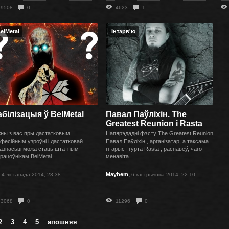
9508
0
4623
1
elMetal
Інтэрв'ю
білізацыя ў BelMetal
Павал Паўліхін. The
Greatest Reunion і Rasta
ны з вас пры дастатковым
Напярэдадні фэсту The Greatest Reunion
фесійным узроўні і дастатковай
Павал Паўліхін , арганізатар, а таксама
азнасьці можа стаць штатным
гітарыст гурта Rasta , распавёў, чаго
рацоўнікам BelMetal....
менавіта...
,
,
Mayhem
4 лістапада 2014, 23:38
6 кастрычніка 2014, 22:10
3068
0
11296
0
2
3
4
5
апошняя