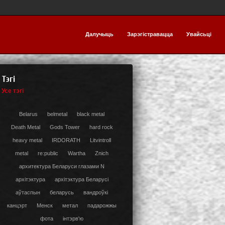
Далучыць
Зарэгістравацца
Увайсьці
Тэгі
Усе тэгі
Belarus
belmetal
black metal
Death Metal
Gods Tower
hard rock
heavy metal
IRDORATH
Litvintroll
metal
re:public
Wartha
Znich
архитектура Беларуси глазами N
архітэктура
архітэктура Беларусі
аўтаспын
беларусь
вандроўкі
канцэрт
Менск
метал
падарожжы
фота
інтэрв'ю