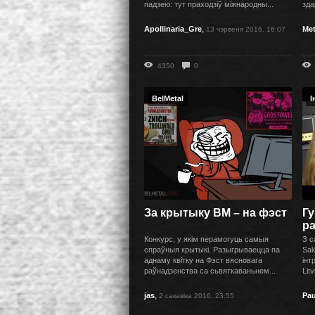
падзею: тут праходзіў міжнародны...
зда
,
Apollinaria_Gre
Met
13 чэрвеня 2016, 16:07
4350
0
BelMetal
І
За крытыку BM – на фэст
Гу
р
Конкурс, у якім перамогуць самыя
З с
спраўныя крытыкі. Разыгрываецца па
Sak
аднаму квітку на Фэст вясновага
інт
раўнадзенства са сьвяткаваньнем...
Litv
,
jas
Pau
2 сакавіка 2016, 23:55