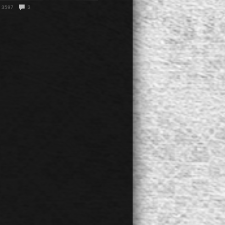
3597
3