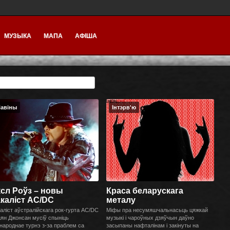
МУЗЫКА
МАПА
АФІША
авіны
Інтэрв'ю
сл Роўз – новы
Краса беларускага
каліст AC/DC
металу
аліст аўстралійскага рок-гурта AC/DC
Міфы пра несумяшчальнасьць цяжкай
ян Джонсан мусіў спыніць
музыкі і чароўных дзяўчын даўно
народнае турнэ з-за праблем са
засыпаны нафталінам і закінуты на