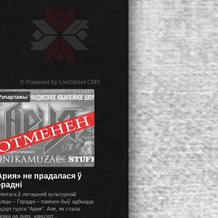
© Powered by
LiveStreet CMS
Рэпартажы
Ария» не прадалася ў
орадні
 лютага ў леташняй культурнай
ліцы – Горадні – павінен быў адбыцца
цэрт гурта “Ария”. Але, як стала
ома на днях, канцэрт...