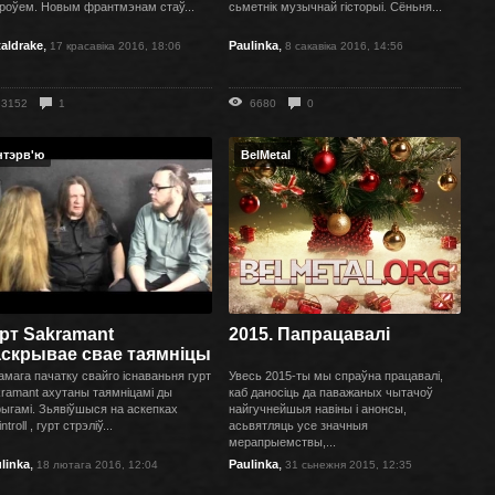
роўем. Новым франтмэнам стаў...
сьметнік музычнай гісторыі. Сёньня...
,
,
aldrake
Paulinka
17 красавіка 2016, 18:06
8 сакавіка 2016, 14:56
3152
1
6680
0
нтэрв'ю
BelMetal
рт Sakramant
2015. Папрацавалі
аскрывае свае таямніцы
амага пачатку свайго існаваньня гурт
Увесь 2015-ты мы спраўна працавалі,
ramant ахутаны таямніцамі ды
каб даносіць да паважаных чытачоў
рыгамі. Зьявіўшыся на аскепках
найгучнейшыя навіны і анонсы,
introll , гурт стрэліў...
асьвятляць усе значныя
мерапрыемствы,...
,
,
linka
Paulinka
18 лютага 2016, 12:04
31 сьнежня 2015, 12:35