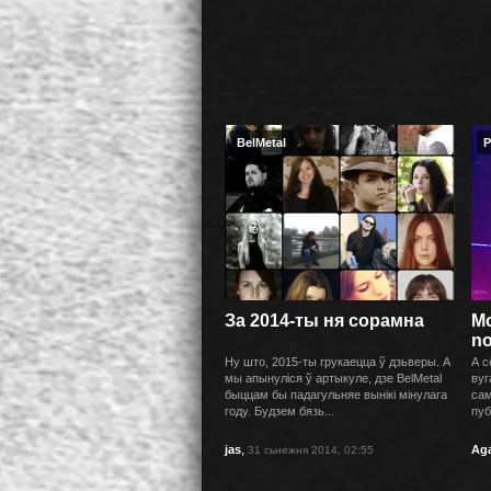
BelMetal
Р
За 2014-ты ня сорамна
Мо
n
Ну што, 2015-ты грукаецца ў дзьверы. А
А с
мы апынуліся ў артыкуле, дзе BelMetal
вуг
быццам бы падагульняе вынікі мінулага
сам
году. Будзем бязь...
пуб
,
jas
Ag
31 сьнежня 2014, 02:55