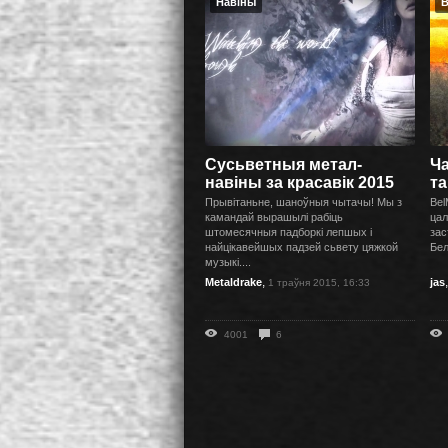
Навіны
B
Сусьветныя метал-
Ч
навіны за красавік 2015
т
Прывітаньне, шаноўныя чытачы! Мы з
Bel
камандай вырашылі рабіць
цал
штомесячныя падборкі лепшых і
зас
найцікавейшых падзей сьвету цяжкой
Бел
музыкі....
,
Metaldrake
jas
1 траўня 2015, 16:33
4001
6