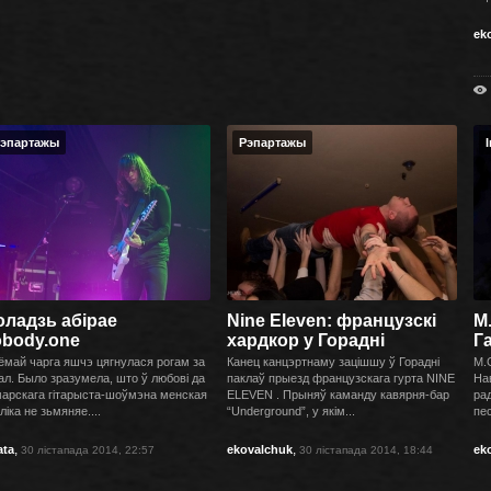
ek
эпартажы
Рэпартажы
ладзь абірае
Nine Eleven: французскі
M
obody.one
хардкор у Горадні
Г
ёмай чарга яшчэ цягнулася рогам за
Канец канцэртнаму зацішшу ў Горадні
M.G
ал. Было зразумела, што ў любові да
паклаў прыезд французcкага гурта NINE
Нав
арскага гітарыста-шоўмэна менская
ELEVEN . Прыняў каманду кавярня-бар
рад
ліка не зьмяняе....
“Underground”, у якім...
пес
,
,
ata
ekovalchuk
ek
30 лістапада 2014, 22:57
30 лістапада 2014, 18:44