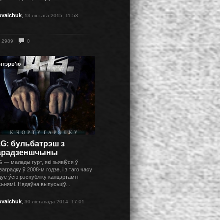
,
ovalchuk
13 лютага 2015, 11:53
2989
0
Інтэрв'ю
.G: бульбатрэш з
арадзеншчыны
 — малады гурт, які зьявіўся ў
аградку ў 2008-м годзе, і з таго часу
уе ўсю рэспубліку канцэртамі і
ьнямі. Нядаўна выпусьціў...
,
ovalchuk
30 лістапада 2014, 17:01