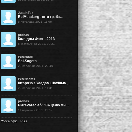
JustinTox
BelMetal.org - што трэба...
5 лістапада 2021, 11:06
prohas
Калядны Фэст - 2013
6 кастрычніка 2021, 00:21
Peterbrell
Bal-Sagoth
29 верасьня 2021, 23:45
Peterleams
Інтэрв'ю з Уладам Шахіным,...
22 верасьня 2021, 11:31
prohas
Piarevaracień: "Зь ценю мы...
11 верасьня 2021, 11:52
Увесь эфір
·
RSS