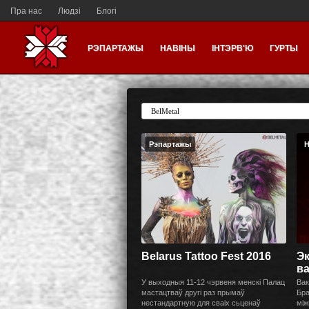
Пра нас
Людзі
Блогі
РЭПАРТАЖЫ
НАВІНЫ
ІНТЭРВ'Ю
ГУРТЫ
Рэпартажы
Н
Belarus Tattoo Fest 2016
Эк
ва
У выходныя 11-12 чэрвеня менскі Палац
Вак
мастацтваў другі раз прымаў
Бра
нестандартную для сваіх сьценаў
між