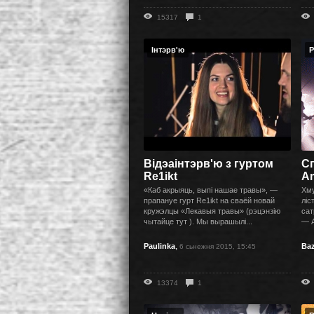
15317
1
Інтэрв'ю
Р
Відэаінтэрв'ю з гуртом
Сп
Re1ikt
A
«Каб акрыяць, выпі нашае травы», —
Хму
прапануе гурт Re1ikt на сваёй новай
ліс
кружэлцы «Лекавыя травы» (рэцэнзію
сат
чытайце тут ). Мы вырашылі...
— A
,
Paulinka
Baz
6 сьнежня 2015, 15:45
13374
1