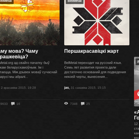
elMetal
BelMetal
аму мова? Чаму
Першакрасавіцкі жарт
арашкевіца?
Metal.org ад свайго пачатку быў
BelMetal переходит на русский язык.
кам беларускамоўным. Ім і
Семь лет развития проекта дали
таецца. Між дзьвюх моваў сучаснай
достаточно оснований для подведения
арусі мы абралі...
некоей черты, вынесения...
,
,
jas
2 красавіка 2015, 19:28
31 сакавіка 2015, 15:15
9633
16
7346
25
«
Г
12
ста
кан
вяд