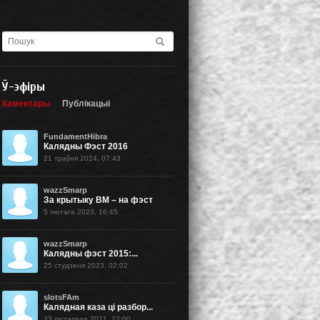
Ў-эфіры
Каментары
Публікацыі
FundamentHibra
Калядны Фэст 2016
21 траўня 2024, 07:43
wazzSmarp
За крытыку BM – на фэст
5 лютага 2023, 16:45
wazzSmarp
Калядны фэст 2015:...
25 студзеня 2023, 02:02
slotsFAm
Калядная каза ці разбор...
23 лістапада 2021, 22:00