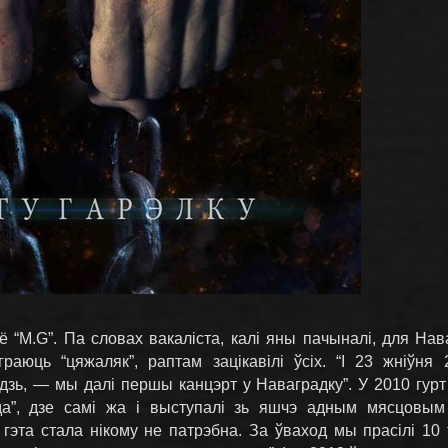
“M.G”. Па словах вакаліста, калі яны пачыналі, для Нава
раюць “цяжаляк”, раптам зацікавілі ўсіх. “І 23 жніўня 
зь, — мы далі першы канцэрт у Наваградку”. У 2010 гурт 
да”, дзе самі жа і выступалі зь яшчэ адным мясцовым
 гэта стала нікому не патрэбна. За ўваход мы прасілі 10 