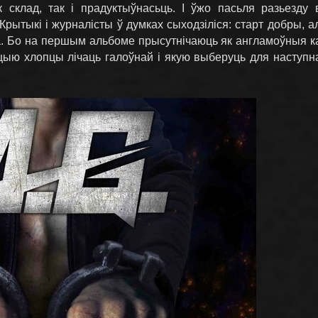
як склад, так і прадуктыўнасьць. І ўжо пасьля разьезду
 Крытыкі і журналісты ў думках сыходзіліся: старт добры, 
. Бо на першым альбоме прысутнічаюць як англамоўныя кам
пцыю хлопцы лічаць галоўнай і якую выберуць для наступна