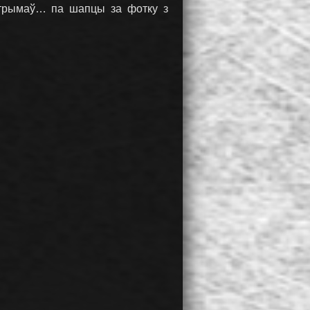
 атрымаў… па шапцы за фотку з