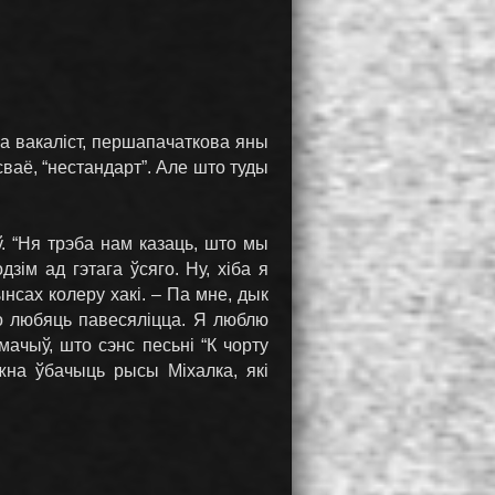
жа вакаліст, першапачаткова яны
ваё, “нестандарт”. Але што туды
ў. “Ня трэба нам казаць, што мы
зім ад гэтага ўсяго. Ну, хіба я
нсах колеру хакі. – Па мне, дык
то любяць павесяліцца. Я люблю
мачыў, што сэнс песьні “К чорту
жна ўбачыць рысы Міхалка, які