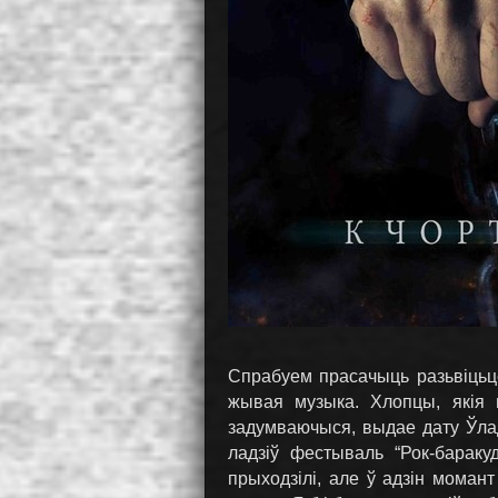
Спрабуем прасачыць разьвіцьцё 
жывая музыка. Хлопцы, якія г
задумваючыся, выдае дату Ўлад
ладзіў фестываль “Рок-бараку
прыходзілі, але ў адзін момант