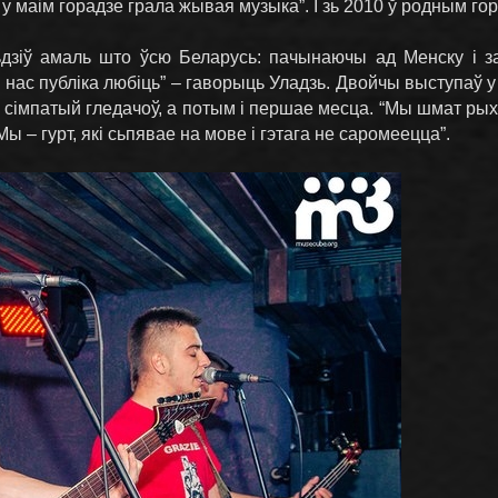
б у маім горадзе грала жывая музыка”. І зь 2010 ў родным го
ьдзіў амаль што ўсю Беларусь: пачынаючы ад Менску і з
 нас публіка любіць” – гаворыць Уладзь. Двойчы выступаў у
з сімпатый гледачоў, а потым і першае месца. “Мы шмат рыхт
Мы – гурт, які сьпявае на мове і гэтага не саромеецца”.