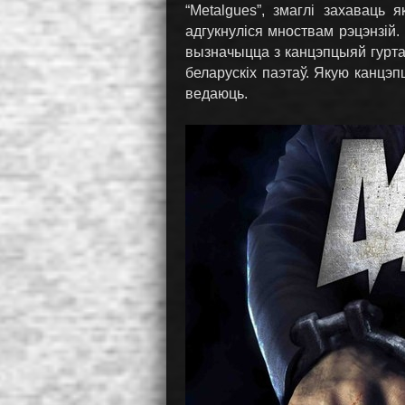
“Metalgues”, змаглі захаваць 
адгукнуліся мноствам рэцэнзій.
вызначыцца з канцэпцыяй гурта
беларускіх паэтаў. Якую канцэ
ведаюць.