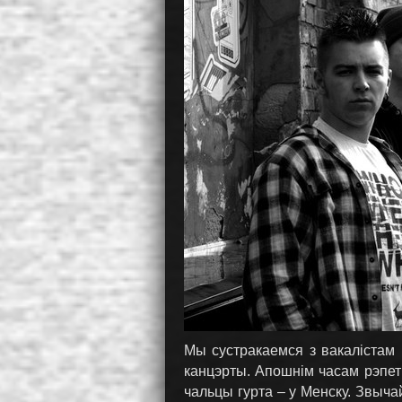
Мы сустракаемся з вакалістам 
канцэрты. Апошнім часам рэпет
чальцы гурта – у Менску. Звычай