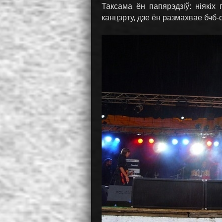
Таксама ён папярэдзіў: ніякі
канцэрту, дзе ён размахвае бчб-