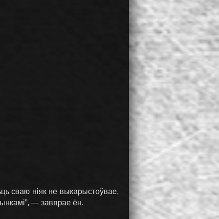
ць сваю ніяк не выкарыстоўвае,
ынкамі”, — завярае ён.