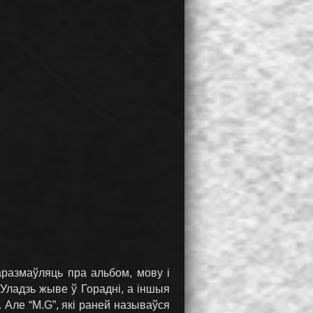
аразмаўляць пра альбом, мову і
Уладзь жыве ў Горадні, а іншыя
. Але “M.G”, які раней называўся