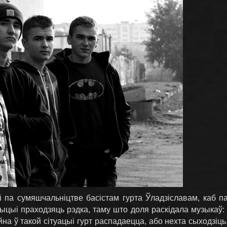
і па сумяшчальніцтве басістам гурта Ўладзіславам, каб п
ыцыі праходзяць рэдка, таму што доля раскідала музыкаў: 
на ў такой сітуацыі гурт распадаецца, або нехта сыходзіць