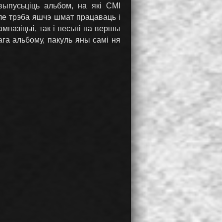
 выпусьціць альбом, на які СМІ
але трэба яшчэ шмат працаваць і
пазіцыі, так і песьні на вершы
га альбому, пакуль яны самі ня