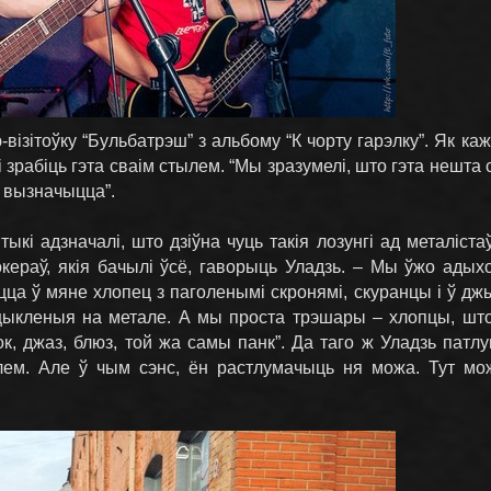
візітоўку “Бульбатрэш” з альбому “К чорту гарэлку”. Як ка
зрабіць гэта сваім стылем. “Мы зразумелі, што гэта нешта с
 вызначыцца”.
ыкі адзначалі, што дзіўна чуць такія лозунгі ад металіста
кераў, якія бачылі ўсё, гаворыць Уладзь. – Мы ўжо адыход
ца ў мяне хлопец з паголенымі скронямі, скуранцы і ў джы
зацыкленыя на метале. А мы проста трэшары – хлопцы, ш
к, джаз, блюз, той жа самы панк”. Да таго ж Уладзь патлу
олем. Але ў чым сэнс, ён растлумачыць ня можа. Тут мо