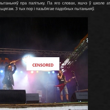
х пытаньняў пра палітыку. Па яго словах, яшчэ ў школе
сьцягам. З тых пор і пазьбягае падобных пытаньняў.