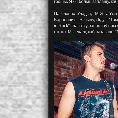
грошы. Я б і больш заплаціў, ка
Па словах Уладзя, “M.G” аб’ез
Баранавічы, Рэчыцу, Ліду – “Там
in Rock” спачатку заваяваў пры
гэтага. Мы ехалі, каб паказаць: “