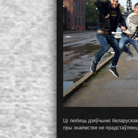
Ці любяць дзяўчынкі беларуска
пры знаёмстве не прадстаўляецц