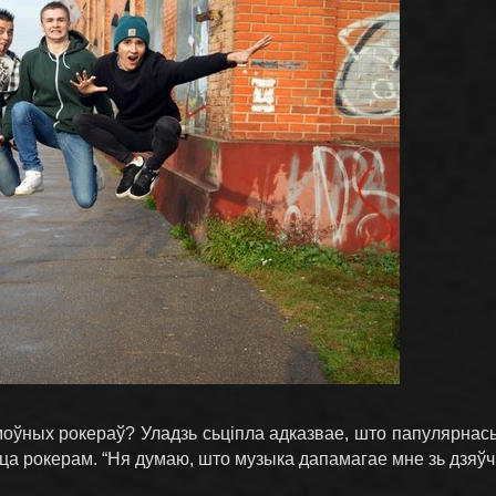
моўных рокераў? Уладзь сьціпла адказвае, што папулярнась
а рокерам. “Ня думаю, што музыка дапамагае мне зь дзяўч