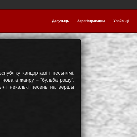
Далучыць
Зарэгістравацца
Увайсьці
спубліку канцэртамі і песьнямі.
 новага жанру – “бульбатрэшу”.
ылі некалькі песень на вершы