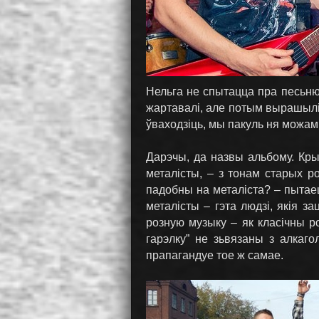
Нельга не спытацца пра песьню-
жартавалі, але потым вырашылі 
ўваходзіць, мы пакуль ня можам
Дарэчы, да назвы альбому. Крыт
металісты, – з тонам старых ро
падобны на металіста? – пытаец
металісты – гэта людзі, якія 
розную музыку – як класічны ро
гарэлку” не зьвязаны з алкаг
прапагандуе тое ж самае.