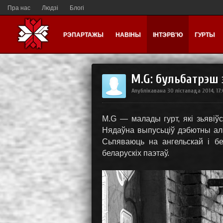
Пра нас
Людзі
Блогі
РЭПАРТАЖЫ
НАВІНЫ
ІНТЭРВ'Ю
ГУРТЫ
M.G: бульбатрэш
Апублікавана
30 лістапада 2014, 17
M.G — малады гурт, які зьявіўс
Нядаўна выпусьціў дэбютны аль
Сьпяваюць на ангельскай і б
беларускіх паэтаў.