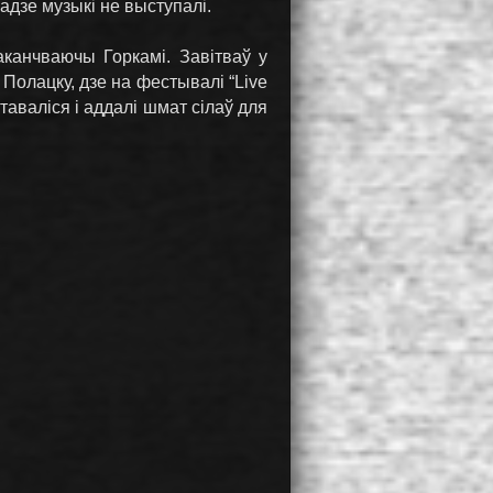
радзе музыкі не выступалі.
аканчваючы Горкамі. Завітваў у
 Полацку, дзе на фестывалі “Live
аваліся і аддалі шмат сілаў для