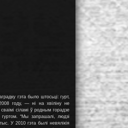
градку гэта было штосьці: гурт,
2008 году, — ні на хвіліну не
сваімі сіламі ў родным горадзе
 гуртом. “Мы запрашалі, людзі
тыс. У 2010 гэта былі невялікія