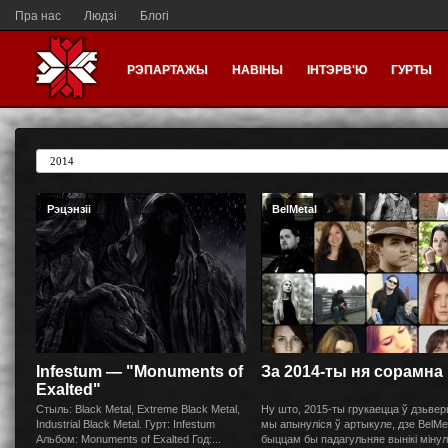
Пра нас
Людзі
Блогі
РЭПАРТАЖЫ
НАВІНЫ
ІНТЭРВ'Ю
ГУРТЫ
Рэцэнзіі
BelMetal
Infestum — "Monuments of
За 2014-ты ня сорамна
Exalted"
Стыль: Black Metal, Extreme Black Metal,
Ну што, 2015-ты грукаецца ў дзьвер
Industrial Black Metal. Гурт: Infestum
мы апынуліся ў артыкуле, дзе BelMe
Альбом: Monuments of Exalted Год:...
быццам бы падагульняе вынікі мінул