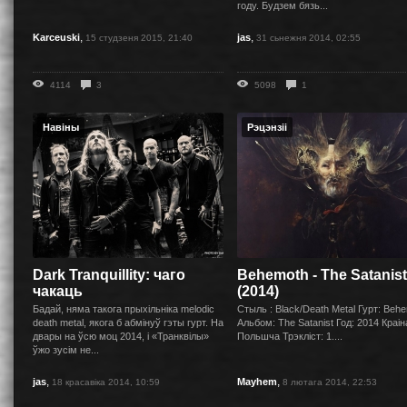
году. Будзем бязь...
,
,
Karceuski
jas
15 студзеня 2015, 21:40
31 сьнежня 2014, 02:55
4114
3
5098
1
Навіны
Рэцэнзіі
Dark Tranquillity: чаго
Behemoth - The Satanist
чакаць
(2014)
Бадай, няма такога прыхільніка melodic
Стыль : Black/Death Metal Гурт: Beh
death metal, якога б абмінуў гэты гурт. На
Альбом: The Satanist Год: 2014 Краiн
двары на ўсю моц 2014, і «Транквілы»
Польшча Трэклiст: 1....
ўжо зусім не...
,
,
jas
Mayhem
18 красавіка 2014, 10:59
8 лютага 2014, 22:53