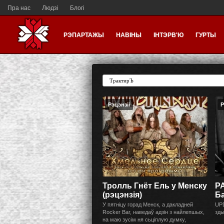
Пра нас
Людзі
Блогі
РЭПАРТАЖЫ
НАВІНЫ
ІНТЭРВ'Ю
ГУРТЫ
Рэцэнзіі
Р
Тролль Гнёт Ель у Менску
P
(рэцэнзія)
Ба
У пятніцу горад Менск, а дакладней
UPD
Rocker Bar, наведаў адзін з найлепшых,
зды
на маю зусім ня сьціплую думку,