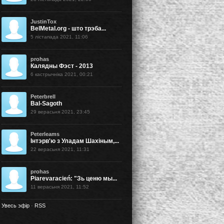
JustinTox
BelMetal.org - што трэба...
5 лістапада 2021, 11:06
prohas
Калядны Фэст - 2013
6 кастрычніка 2021, 00:21
Peterbrell
Bal-Sagoth
29 верасьня 2021, 23:45
Peterleams
Інтэрв'ю з Уладам Шахіным,...
22 верасьня 2021, 11:31
prohas
Piarevaracień: "Зь ценю мы...
11 верасьня 2021, 11:52
Увесь эфір
·
RSS