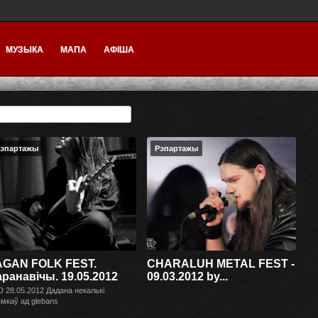
МУЗЫКА
МАПА
АФІША
эпартажы
Рэпартажы
AGAN FOLK FEST.
CHARALUH METAL FEST -
ранавічы. 19.05.2012
09.03.2012 by...
 28.05.2012 Дадана некалькi
мкаў ад glebans