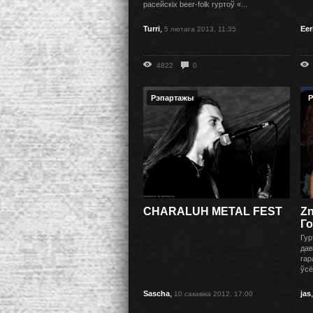
расейскіх beer-folk гуртоў «...
,
Turri
Eer
5 лютага 2013, 11:35
4822
0
Рэпартажы
Р
CHARALUH METAL FEST
Zn
Го
Гур
дав
гар
ўсё
,
Sascha
jas
10 сакавіка 2012, 17:00