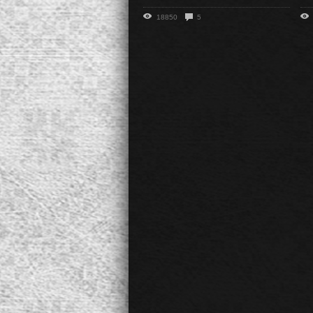
18850
5