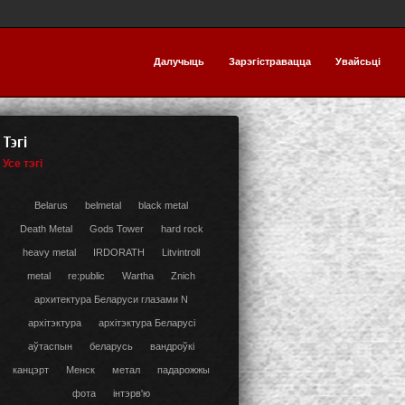
Далучыць
Зарэгістравацца
Увайсьці
Тэгі
Усе тэгі
Belarus
belmetal
black metal
Death Metal
Gods Tower
hard rock
heavy metal
IRDORATH
Litvintroll
metal
re:public
Wartha
Znich
архитектура Беларуси глазами N
архітэктура
архітэктура Беларусі
аўтаспын
беларусь
вандроўкі
канцэрт
Менск
метал
падарожжы
фота
інтэрв'ю