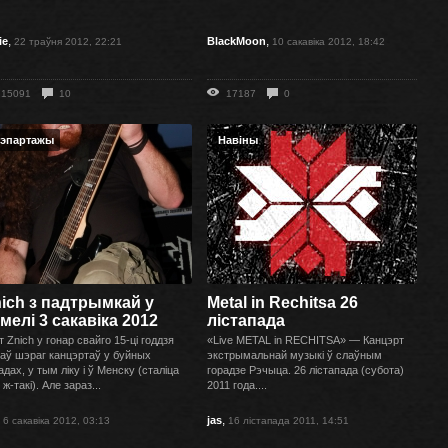
,
,
ie
BlackMoon
22 траўня 2012, 22:21
10 сакавіка 2012, 18:42
15091
10
17187
0
эпартажы
Навіны
ich з падтрымкай у
Metal in Rechitsa 26
мелі 3 сакавіка 2012
лістапада
т Znich у гонар свайго 15-ці годдзя
«Live METAL in RECHITSA» — Канцэрт
аў шэраг канцэртаў у буйных
экстрымальнай музыкі ў слаўным
адах, у тым ліку і ў Менску (сталіца
горадзе Рэчыца. 26 лістапада (субота)
 ж-такі). Але зараз...
2011 года....
,
,
jas
6 сакавіка 2012, 03:13
16 лістапада 2011, 14:51