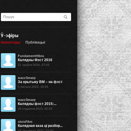
Ў-эфіры
Каментары
Публікацыі
FundamentHibra
Калядны Фэст 2016
21 траўня 2024, 07:43
wazzSmarp
За крытыку BM – на фэст
5 лютага 2023, 16:45
wazzSmarp
Калядны фэст 2015:...
25 студзеня 2023, 02:02
slotsFAm
Калядная каза ці разбор...
23 лістапада 2021, 22:00