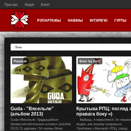
Пра нас
Людзі
Блогі
РЭПАРТАЖЫ
НАВІНЫ
ІНТЭРВ'Ю
ГУРТЫ
Рэцэнзіі
Блог by Horn
Guda - "Вясельле"
Крытыка РПЦ: погляд 
(альбом 2013)
правага боку =)
Guda «Вясельле. Традыцыйныя
Мабыць, я памыляюся, бо няшма
беларускія вясельныя сьпевы» (альбом
ведаю, але выкажу назіраньне.
2013) 31 дарожка / 54 хвіліны Вігма
Праблема з Масквой і РПЦ, сярод