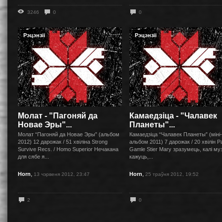
3246
0
0
Рэцэнзіі
Рэцэнзіі
Молат - "Пагоняй да
Камаедзіца - "Чалавек
Новае Эры"...
Планеты"...
Молат “Пагоняй да Новае Эры” (альбом
Камаедзіца “Чалавек Планеты” (міні-
2012) 12 дарожак / 51 хвіліна Strong
альбом 2011) 7 дарожак / 20 хвілін P
Survive Recs. / Homo Superior Нечакана
Gamle Stier Магу зразумець, калі му
для сябе я...
кажуць,...
,
,
Horn
Horn
13 чэрвеня 2012, 23:47
25 траўня 2012, 19:52
2
0