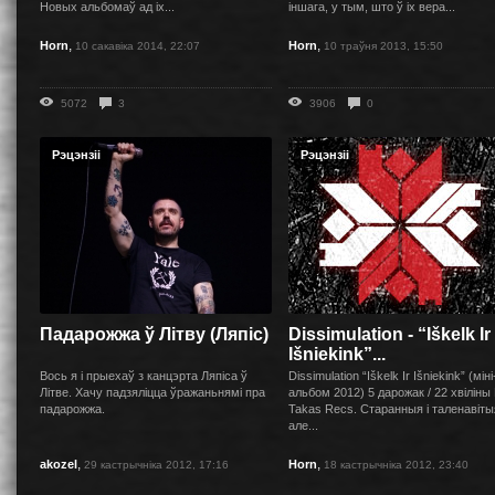
Новых альбомаў ад іх...
іншага, у тым, што ў іх вера...
,
,
Horn
Horn
10 сакавіка 2014, 22:07
10 траўня 2013, 15:50
5072
3
3906
0
Рэцэнзіі
Рэцэнзіі
Падарожжа ў Літву (Ляпіс)
Dissimulation - “Iškelk Ir
Išniekink”...
Вось я і прыехаў з канцэрта Ляпіса ў
Dissimulation “Iškelk Ir Išniekink” (міні
Літве. Хачу падзяліцца ўражаньнямі пра
альбом 2012) 5 дарожак / 22 хвіліны
падарожжа.
Takas Recs. Старанныя і таленавіты
але...
,
,
akozel
Horn
29 кастрычніка 2012, 17:16
18 кастрычніка 2012, 23:40