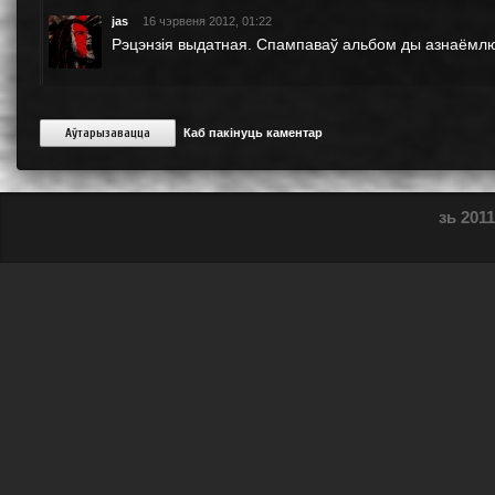
jas
16 чэрвеня 2012, 01:22
Рэцэнзія выдатная. Спампаваў альбом ды азнаёмл
Аўтарызавацца
Каб пакінуць каментар
зь 2011