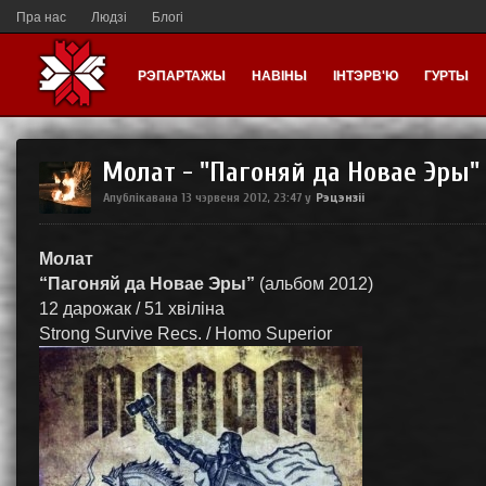
Пра нас
Людзі
Блогі
РЭПАРТАЖЫ
НАВІНЫ
ІНТЭРВ'Ю
ГУРТЫ
Молат - "Пагоняй да Новае Эры" 
Рэцэнзіі
Апублікавана
13 чэрвеня 2012, 23:47
у
Молат
“Пагоняй да Новае Эры”
(альбом 2012)
12 дарожак / 51 хвіліна
Strong Survive Recs. / Homo Superior