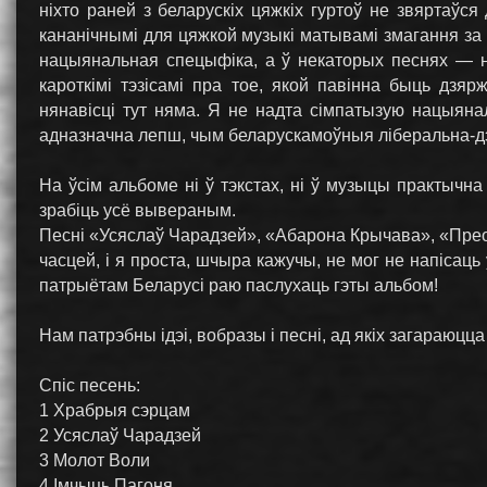
ніхто раней з беларускіх цяжкіх гуртоў не звяртаўся
кананічнымі для цяжкой музыкі матывамі змагання за 
нацыянальная спецыфіка, а ў некаторых песнях — на
кароткімі тэзісамі пра тое, якой павінна быць дзяр
нянавісці тут няма. Я не надта сімпатызую нацыяна
адназначна лепш, чым беларускамоўныя ліберальна-д
На ўсім альбоме ні ў тэкстах, ні ў музыцы практычна
зрабіць усё вывераным.
Песні «Усяслаў Чарадзей», «Абарона Крычава», «Прео
часцей, і я проста, шчыра кажучы, не мог не напісаць 
патрыётам Беларусі раю паслухаць гэты альбом!
Нам патрэбны ідэі, вобразы і песні, ад якіх загараюцца
Спіс песень:
1 Храбрыя сэрцам
2 Усяслаў Чарадзей
3 Молот Воли
4 Імчыць Пагоня…