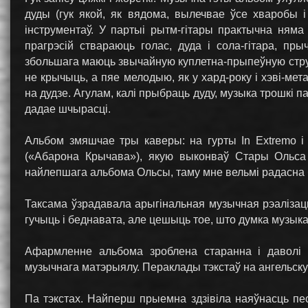
дуды (гук якой, як вядома, вылечвае ўсе хваробы 
інструментаў. У партыі рытм-гітары практычна няма
прагрэсій ствараюць голас, дуда і сола-гітара, п
збольшага маюць звычайную куплетна-прыпеўную структу
не крычыць, а пяе мелодыю, як у хард-року і хэві-ме
на дудзе. Агулам, калі прыбраць дуду, музыка трошкі п
дадае шчырасці.
Альбом змяшчае тры каверы: на гурты In Extremo 
(«Абарона Крычава»), якую выконваў Стары Ольса 
найлепшага альбома Ольсы, таму мне вельмі радасна б
Таксама ўзрадавала арыгінальная музычная рэалізац
гучыць і беднавата, але цешыць тое, што думка музык
Афармленне альбома зроблена старанна і даволі г
музычнага матэрыялу. Пераклады тэкстаў на ангельскую
Па тэкстах. Найперш прыемна здзівіла наяўнасць пес