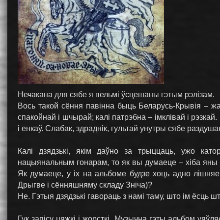
Нечакана для сябе я вельмі ўсцешаны гэтым рэлізам.
Вось такой сёння павінна быць Беларусь-Крывія – жа
спакойнай і шчырай; калі патрэбна – імклівай і рэзкай.
і енкаў. Слабак, здраднік, гультай унутры сябе раздуша
Калі дзядзькі, якім даўно за трыццаць, ужо кат
нацыянальным гонарам, то як вы думаеце – хіба яны 
Як думаеце, у іх на альбоме будзе хоць адно лішня
Дрыгве і сённяшняму складу Зніча)?
Не. Гэтыя дзядзькі гавораць з намі таму, што ім ёсць 
Гук запісу цяжкі і жорсткі. Музычна гэты альбом уяўл