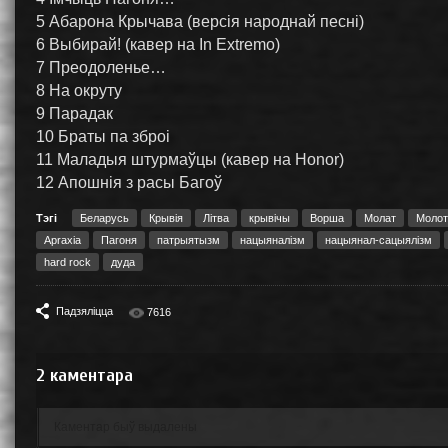
5 Абарона Крычава (версія народнай песні)
6 Выбирай! (кавер на In Extremo)
7 Преодоленье…
8 На окруту
9 Парадак
10 Браты па зброi
11 Маладыя штурмаўцы (кавер на Honor)
12 Апошнiя з расы Багоў
Тэгі
Беларусь
Крывія
Літва
крывічы
Ворша
Молат
Молот
Apraxia
Пагоня
патрыятызм
нацыяналізм
нацыянал-сацыялізм
hard rock
дуда
Падзяліцца
7616
2
каментара
Каментар быў выдалены