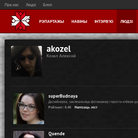
Пра нас
Людзі
Блогі
РЭПАРТАЖЫ
НАВІНЫ
ІНТЭРВ'Ю
ЛЮДЗІ
akozel
Козел Аляксей
superBudnaya
Дызайнерка, заклінальніца фотакамер і проста клёвая д
Рэйтынг: 6.46
Напісаць ліст
Quende