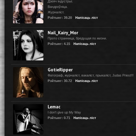
Дзеяч індустрыі.
Вандроўніца.
Журналіст.
Рэйтынг: 39.20
Напісаць ліст
Nail_Kairy_Mor
Прото странница, бредущая по жизни.
Рэйтынг: 4.15
Напісаць ліст
GotieRipper
Фатограф, журналіст, вакаліст, прыкаліст, Judas Priest!!!
Рэйтынг: 30.72
Напісаць ліст
Lemac
I don't give up My Way
Рэйтынг: 0.71
Напісаць ліст