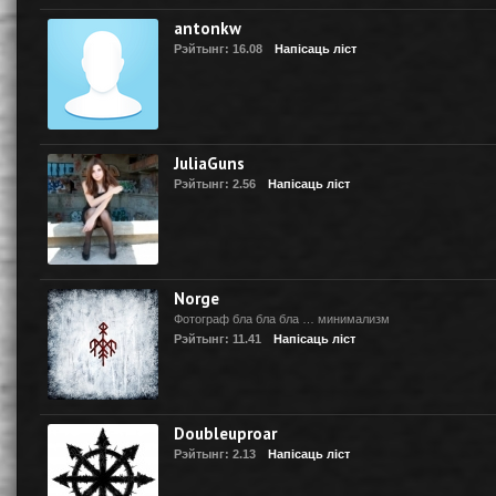
antonkw
Рэйтынг: 16.08
Напісаць ліст
JuliaGuns
Рэйтынг: 2.56
Напісаць ліст
Norge
Фотограф бла бла бла … минимализм
Рэйтынг: 11.41
Напісаць ліст
Doubleuproar
Рэйтынг: 2.13
Напісаць ліст