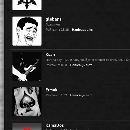
glebans
Ложки нет
Рэйтынг: 13.16
Напісаць ліст
Ksan
Иногда скучный и занудный,но в общем то нормальный 
Рэйтынг: 0.08
Напісаць ліст
Ermak
Рэйтынг: 1.32
Напісаць ліст
KamaDos