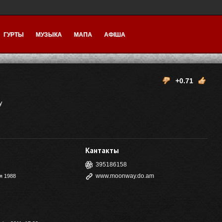
ГУРТЫ
МУЗЫКА
МАПА
АФІША
+0.71
y
Кантакты
395186158
www.moonway.do.am
я 1988