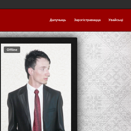
Далучыць
Зарэгістравацца
Увайсьці
Offline