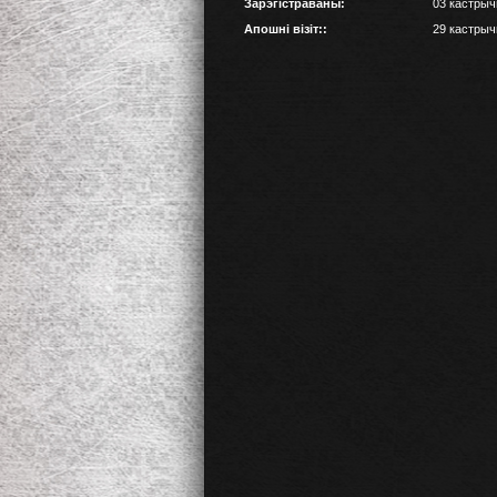
Зарэгістраваны:
03 кастрычн
Апошні візіт::
29 кастрычн