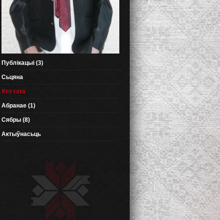
Публікацыі (3)
Сьцяна
Хто гэта
Абранае (1)
Сябры (8)
Актыўнасьць