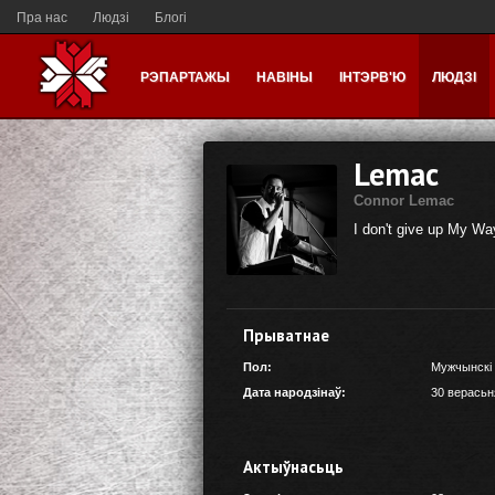
Пра нас
Людзі
Блогі
РЭПАРТАЖЫ
НАВІНЫ
ІНТЭРВ'Ю
ЛЮДЗІ
Lemac
Connor Lemac
I don't give up My Wa
Прыватнае
Пол:
Мужчынскі
Дата народзінаў:
30 верасьн
Актыўнасьць