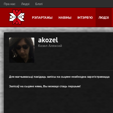
Пра нас
Людзі
Блогі
РЭПАРТАЖЫ
НАВІНЫ
ІНТЭРВ'Ю
ЛЮДЗІ
akozel
Козел Аляксей
Для магчымасьці пакідаць запісы на сьцяне неабходна зарэгістравацца
Запісаў на сьцяне няма, Вы можаце стаць першым!