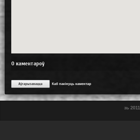
0
каментароў
Аўтарызавацца
Каб пакінуць каментар
зь 2011