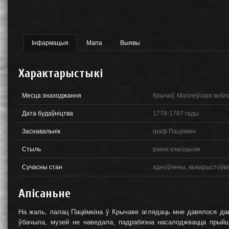
Інфармацыя
Мапа
Выявы
Характарыстыкі
Месца знаходжання
Крычаў, Магілёўская вобл
Дата будаўніцтва
1778-1787 гады
Заснавальнік
граф Пацёмкін
Стыль
ранні класіцызм
Сучасны стан
адноўлены, выкарыстоўв
Апісаньне
На жаль, палац Пацёмкіна ў Крычаве аглядаць мне давялося даво
ўбачыла, музей не наведала, падрабязна насалоджвацца прый