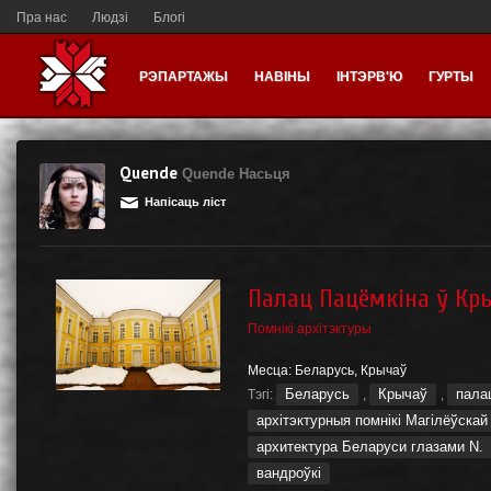
Пра нас
Людзі
Блогі
РЭПАРТАЖЫ
НАВІНЫ
ІНТЭРВ'Ю
ГУРТЫ
Quende
Quende Насьця
Напісаць ліст
Палац Пацёмкіна ў Кр
Помнікі архітэктуры
Месца:
Беларусь
,
Крычаў
Беларусь
Крычаў
пала
Тэгі:
,
,
архітэктурныя помнікі Магілёўскай
архитектура Беларуси глазами N.
вандроўкі