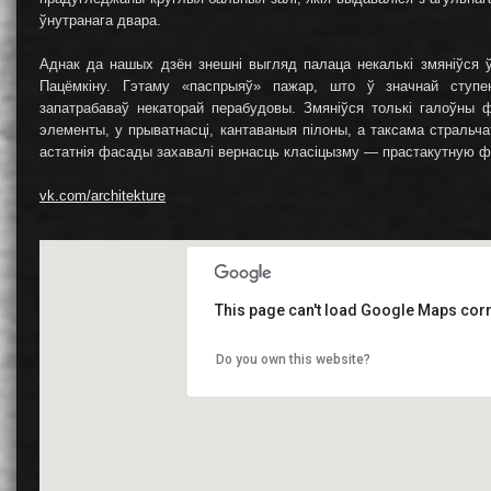
ўнутранага двара.
Аднак да нашых дзён знешні выгляд палаца некалькі змяніўся ў
Пацёмкіну. Гэтаму «паспрыяў» пажар, што ў значнай ступе
запатрабаваў некаторай перабудовы. Змяніўся толькі галоўны
элементы, у прыватнасці, кантаваныя пілоны, а таксама страль
астатнія фасады захавалі вернасць класіцызму — прастакутную фо
vk.com/architekture
This page can't load Google Maps corr
Do you own this website?