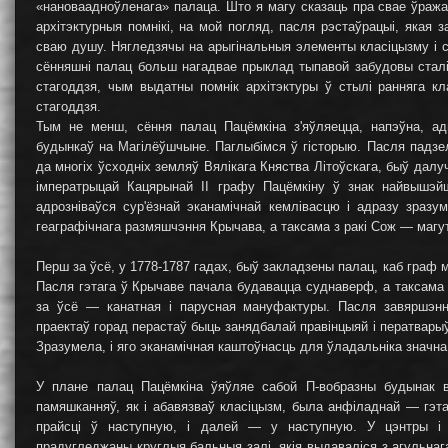
«нановаадноўленага» палаца. Што я магу сказаць пра свае ўражан
архітэктурныя помнікі, на мой погляд, пасля рэстаўрацыі, якая 
сваю душу. Нягледзячы на арыгінальныя элементы класіцызму і с
сённяшні палац больш нагадвае прыклад тыпавой забудовы сталі
стагоддзя, чым выдатны помнік архітэктуры ў стылі ранняга кл
стагоддзя.
Тым не менш, сёння палац Пацёмкіна з'яўляецца, напэўна, а
будынкаў на Магiлёўшчыне. Паглыбiмся ў гiсторыю. Пасля падзе
да многіх ўсходніх земляў Вялікага Княства Літоўскага, быў далу
імператрыцай Кацярынай II графу Пацёмкіну ў знак найвышэйш
адрозніваўся сур'ёзнай эканамічнай кемлівасцю і адразу зраз
геаграфічнага размяшчэння Крычава, а таксама з ракі Сож — магу
Перш за ўсё, у 1778-1787 гадах, быў закладзены палац, каб граф
Пасля гэтага ў Крычаве пачала будавацца суднаверф, а таксама
за ўсё — канатная і парусная мануфактуры. Пасля завяршэнн
праектаў горад перастаў быць занядбалай правінцыяй і ператварыўс
Зразумела, і яго эканамічная каштоўнасць для ўладальніка значн
У плане палац Пацёмкіна ўяўляе сабой П-вобразны будынак в
памяшканняў, як і абавязваў класіцызм, была анфіладнай — гэт
прайсці ў наступную, і далей — у наступную. У цэнтры і 
прадугледжаны круглыя бальныя залі, якія выдаваліся з агульнага