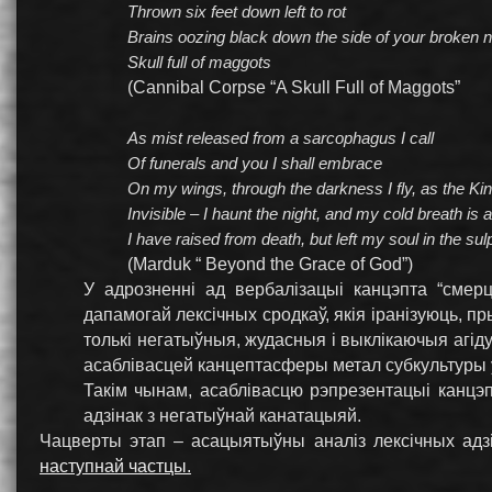
Thrown six feet down left to rot
Brains oozing black down the side of your broken 
Skull full of maggots
(Cannibal Corpse “A Skull Full of Maggots”
As mist released from a sarcophagus I call
Of funerals and you I shall embrace
On my wings, through the darkness I fly, as the Kin
Invisible – I haunt the night, and my cold breath is a
I have raised from death, but left my soul in the sulp
(Marduk “ Beyond the Grace of God”)
У адрозненні ад вербалізацыі канцэпта “смер
дапамогай лексічных сродкаў, якія іранізуюць, п
толькі негатыўныя, жудасныя і выклікаючыя агід
асаблівасцей канцептасферы метал субкультуры 
Такім чынам, асаблівасцю рэпрезентацыі канцэ
адзінак з негатыўнай канатацыяй.
Чацверты этап – асацыятыўны аналіз лексічных адзі
наступнай частцы.