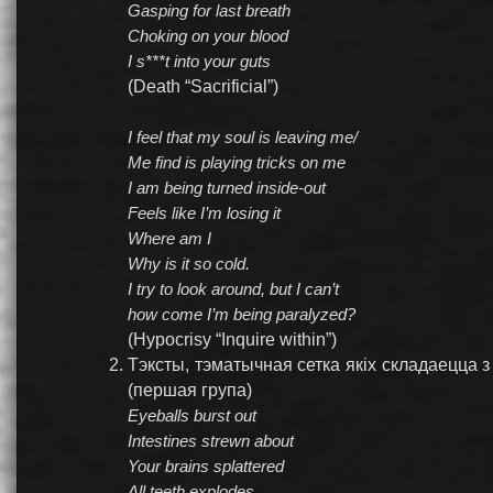
Gasping for last breath
Choking on your blood
I s***t into your guts
(Death “Sacrificial”)
I feel that my soul is leaving me/
Me find is playing tricks on me
I am being turned inside-out
Feels like I’m losing it
Where am I
Why is it so cold.
I try to look around, but I can’t
how come I’m being paralyzed?
(Hypocrisy “Inquire within”)
Тэксты, тэматычная сетка якіх складаецца 
(першая група)
Eyeballs burst out
Intestines strewn about
Your brains splattered
All teeth explodes