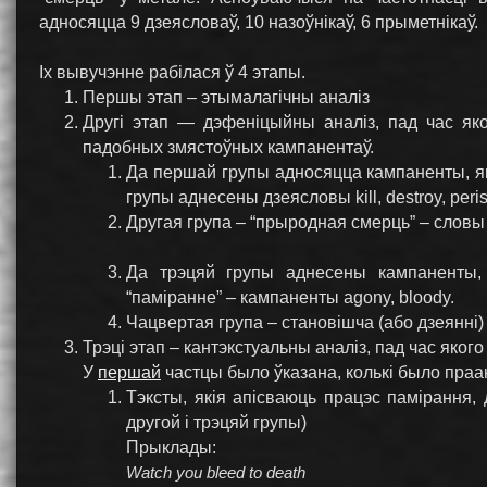
адносяцца 9 дзеясловаў, 10 назоўнікаў, 6 прыметнікаў.
Іх вывучэнне рабілася ў 4 этапы.
Першы этап – этымалагічны аналіз
Другі этап — дэфеніцыйны аналіз, пад час яко
падобных змястоўных кампанентаў.
Да першай групы адносяцца кампаненты, як
групы аднесены дзеясловы kill, destroy, perish
Другая група – “прыродная смерць” – словы di
Да трэцяй групы аднесены кампаненты,
“паміранне” – кампаненты agony, bloody.
Чацвертая група – становішча (або дзеянні) па
Трэці этап – кантэкстуальны аналіз, пад час якого
У
першай
частцы было ўказана, колькі было праана
Тэксты, якія апісваюць працэс памірання, 
другой і трэцяй групы)
Прыклады:
Watch you bleed to death