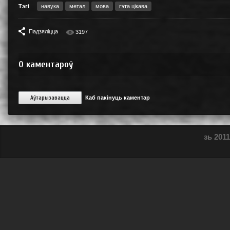
Тэгі
навука
метал
мова
гэта цікава
Падзяліцца
3197
0
каментароў
Аўтарызавацца
Каб пакінуць каментар
зь 2011