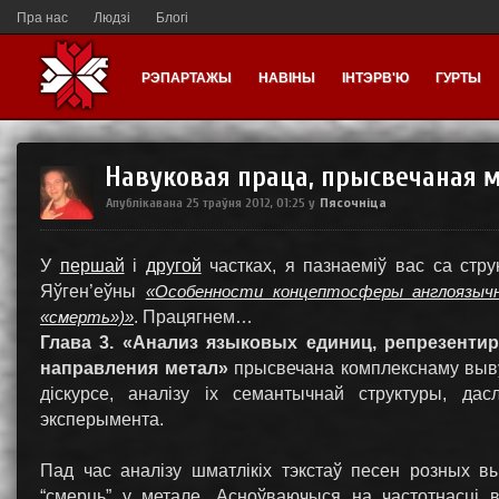
Пра нас
Людзі
Блогі
РЭПАРТАЖЫ
НАВІНЫ
ІНТЭРВ'Ю
ГУРТЫ
Навуковая праца, прысвечаная ме
Пясочніца
Апублікавана
25 траўня 2012, 01:25
у
У
першай
і
другой
частках, я пазнаеміў вас са стр
Яўген’еўны
«Особенности концептосферы англоязычн
«смерть»)»
. Працягнем…
Глава 3. «Анализ языковых единиц, репрезенти
направления метал»
прысвечана комплекснаму вывуч
діскурсе, аналізу іх семантычнай структуры, да
эксперымента.
Пад час аналізу шматлікіх тэкстаў песен розных вы
“смерць” у метале. Асноўваючыся на частотнасці в