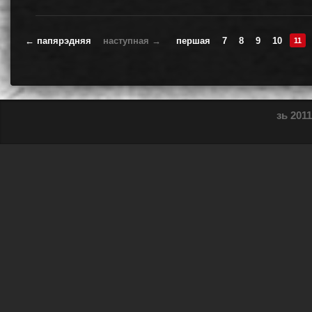
← папярэдняя
наступная →
першая
7
8
9
10
11
зь 2011