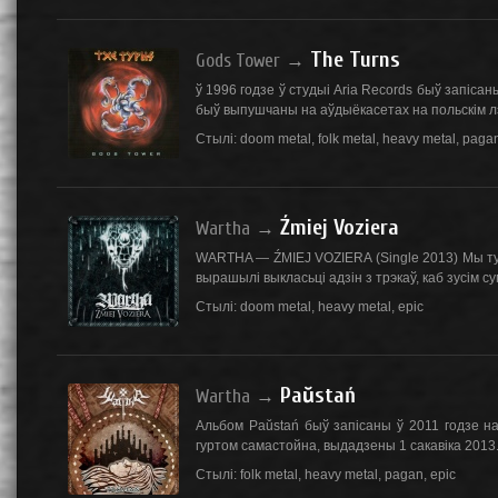
The Turns
Gods Tower
→
ў 1996 годзе ў студыі Aria Records быў запіса
быў выпушчаны на аўдыёкасетах на польскім лэй
Стылі:
doom metal
,
folk metal
,
heavy metal
,
paga
Źmiej Voziera
Wartha
→
WARTHA — ŹMIEJ VOZIERA (Single 2013) Мы тут
вырашылі выкласьці адзін з трэкаў, каб зусім су
Стылі:
doom metal
,
heavy metal
,
epic
Paŭstań
Wartha
→
Альбом Paŭstań быў запісаны ў 2011 годзе н
гуртом самастойна, выдадзены 1 сакавіка 2013. 
Стылі:
folk metal
,
heavy metal
,
pagan
,
epic