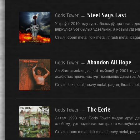
Steel Says Last
Gods Tower
→
У траўні 2010 году гурт абвясьціў пра сваё адн
вярнуліся ўсе былыя ўдзельнікі, а новым удзельн
Стылі:
doom metal
,
folk metal
,
thrash metal
,
paga
Abandon All Hope
Gods Tower
→
Альбом-кампіляцыя, які выйшаў у 2001 годз
асабістых прычынах гурт пакідаюць Дзьмітры Аў
Стылі:
folk metal
,
heavy metal
,
pagan
,
thrash met
The Eerie
Gods Tower
→
Летам 1993 года Gods Tower выдае другі дэ
альбому, гурт падпісвае кантракт з маскоўскім в
Стылі:
doom metal
,
folk metal
,
heavy metal
,
paga