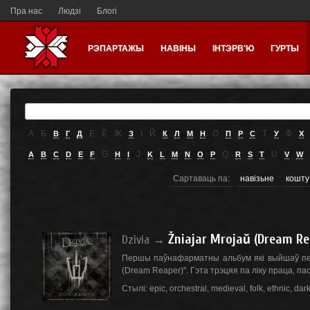
Пра нас
Людзі
Блогі
РЭПАРТАЖЫ
НАВІНЫ
ІНТЭРВ'Ю
ГУРТЫ
А
Б
Е
Ё
Ж
I
Й
О
Т
Ф
В
Г
Д
З
К
Л
М
Н
П
Р
С
У
Х
G
J
Q
U
A
B
C
D
E
F
H
I
K
L
M
N
O
P
R
S
T
V
W
Сартаваць па:
навізьне
кошту
Žniajar Mrojaŭ (Dream Re
Dzivia
→
Першы паўнафарматны альбум які выйшаў перш
(Dream Reaper)". Гэта трэцяя па ліку праца, пась
Стылі:
epic
,
orchestral
,
medieval
,
folk
,
ethnic
,
dar