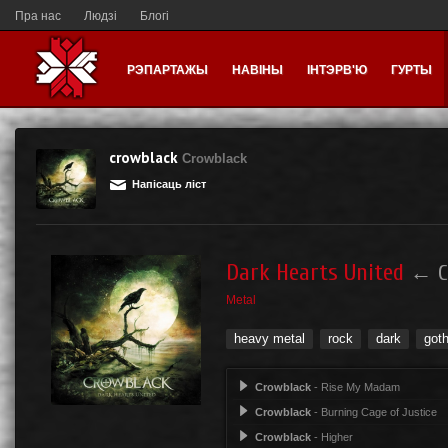
Пра нас
Людзі
Блогі
РЭПАРТАЖЫ
НАВІНЫ
ІНТЭРВ'Ю
ГУРТЫ
crowblack
Crowblack
Напісаць ліст
Dark Hearts United
←
C
Metal
heavy metal
rock
dark
goth
Crowblack
- Rise My Madam
Crowblack
- Burning Cage of Justice
Crowblack
- Higher