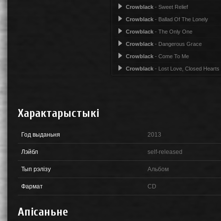
Crowblack
- Sweet Relief
Crowblack
- Ballad Of The Lonely
Crowblack
- The Only One
Crowblack
- Dangerous Grace
Crowblack
- Come To Me
Crowblack
- Lost Love, Closed Hearts
Характарыстыкі
Год выданьня
2013
Лэйбл
self-released
Тып рэлізу
Альбом
Фармат
CD
Апісаньне