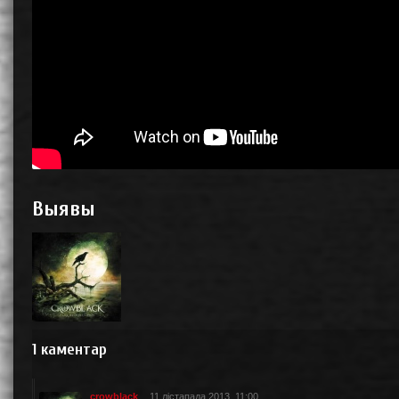
Выявы
1
каментар
crowblack
11 лістапада 2013, 11:00