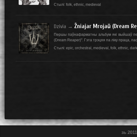
Стылі:
folk
,
ethnic
,
medieval
Žniajar Mrojaŭ (Dream Re
Dzivia
→
Першы паўнафарматны альбум які выйшаў перш
(Dream Reaper)". Гэта трэцяя па ліку праца, пась
Стылі:
epic
,
orchestral
,
medieval
,
folk
,
ethnic
,
dar
зь 2011