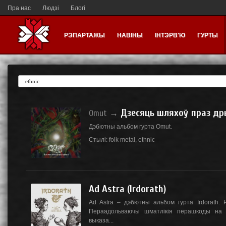
Пра нас
Людзі
Блогі
РЭПАРТАЖЫ
НАВІНЫ
ІНТЭРВ'Ю
ГУРТЫ
Дзесяць шляхоў праз др
Omut
→
Дэбютны альбом гурта Omut.
Стылі:
folk metal
,
ethnic
Ad Astra (Irdorath)
Ad Astra – дэбютны альбом гурта Irdorath. 
Пераадольваючы шматлікія перашкоды на 
выказа...