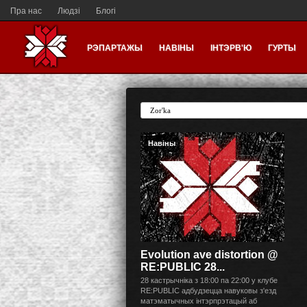
Пра нас
Людзі
Блогі
РЭПАРТАЖЫ
НАВІНЫ
ІНТЭРВ'Ю
ГУРТЫ
Навіны
Evolution ave distortion @
RE:PUBLIC 28...
28 кастрычніка з 18:00 па 22:00 у клубе
RE:PUBLIC адбудзецца навуковы з'езд
матэматычных інтэрпрэтацый аб