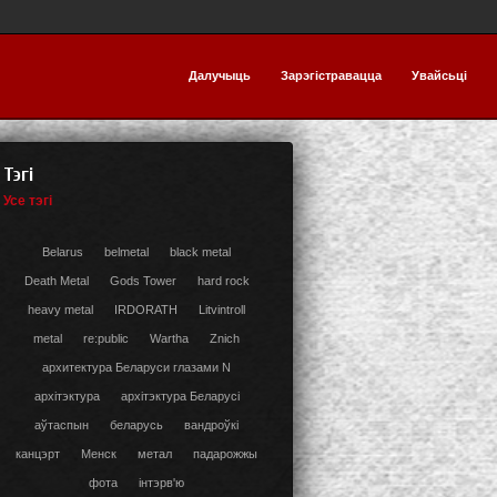
Далучыць
Зарэгістравацца
Увайсьці
Тэгі
Усе тэгі
Belarus
belmetal
black metal
Death Metal
Gods Tower
hard rock
heavy metal
IRDORATH
Litvintroll
metal
re:public
Wartha
Znich
архитектура Беларуси глазами N
архітэктура
архітэктура Беларусі
аўтаспын
беларусь
вандроўкі
канцэрт
Менск
метал
падарожжы
фота
інтэрв'ю