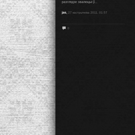
разглядзе эвалюцыі ў...
,
jas
27 кастрычніка 2011, 01:57
0