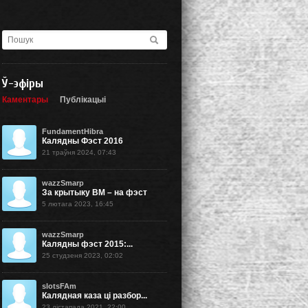
Ў-эфіры
Каментары
Публікацыі
FundamentHibra
Калядны Фэст 2016
21 траўня 2024, 07:43
wazzSmarp
За крытыку BM – на фэст
5 лютага 2023, 16:45
wazzSmarp
Калядны фэст 2015:...
25 студзеня 2023, 02:02
slotsFAm
Калядная каза ці разбор...
23 лістапада 2021, 22:00