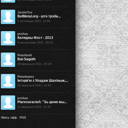
JustinTox
BelMetal.org - што трэба...
5 лістапада 2021, 11:06
prohas
Калядны Фэст - 2013
6 кастрычніка 2021, 00:21
Peterbrell
Bal-Sagoth
29 верасьня 2021, 23:45
Peterleams
Інтэрв'ю з Уладам Шахіным,...
22 верасьня 2021, 11:31
prohas
Piarevaracień: "Зь ценю мы...
11 верасьня 2021, 11:52
Увесь эфір
·
RSS