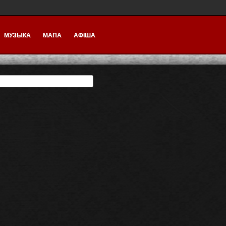
МУЗЫКА
МАПА
АФІША