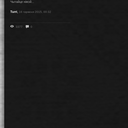
Чытайце ніжэй...
,
Turri
16 чэрвеня 2015, 00:32
3377
0