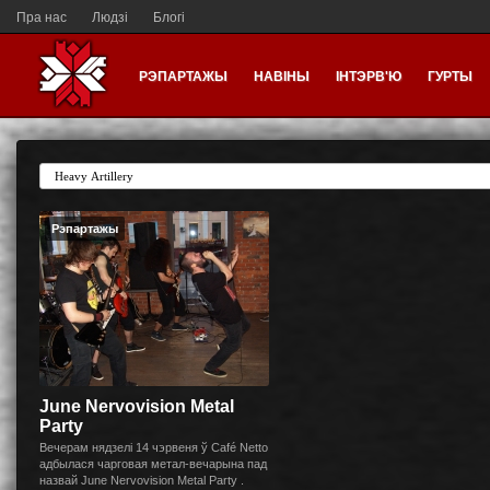
Пра нас
Людзі
Блогі
РЭПАРТАЖЫ
НАВІНЫ
ІНТЭРВ'Ю
ГУРТЫ
Рэпартажы
June Nervovision Metal
Party
Вечерам нядзелі 14 чэрвеня ў Café Netto
адбылася чарговая метал-вечарына пад
назвай June Nervovision Metal Party .