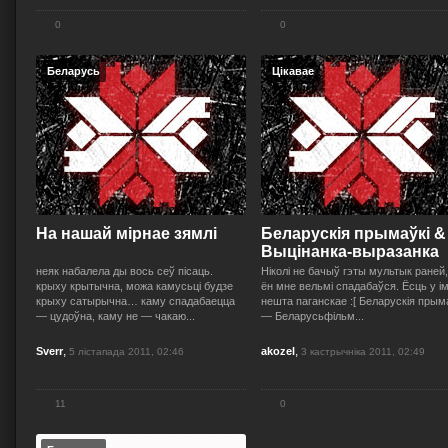
0
0
Беларусь
Цікавае
На нашай мірнае зямлі
Беларускія прымаўкі &
Выцінанка-выразанка
неяк набалела ды вось сеў пісаць.
Ніколі не бачыў гэты мультык раней,
крыху крытычна, можа камусьці будзе
ён мне вельмі спадабаўся. Ёсць у і
крыху сатырычна… каму спадабаецца
нешта паганскае :[ Беларускія прым
— цудоўна, каму не — чакаю...
— Беларусьфільм...
,
,
Sverr
akozel
5 лістапада 2011, 02:46
3 кастрычніка 2011, 02:49
11
0