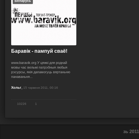
Беларусь
Баравік - пампуй сваё!
www.baravik.org У цяжкі для роднай
мовы час вельмі патрэбныя любыя
рэсурсы, якія дапамогуць вяртаньню
панаваньня...
,
Хольг
15 чэрвеня 2011, 00:16
10226
1
зь 2011