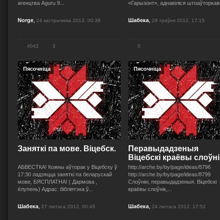
агенцтва Aguru 9...
«Гарызонт», аднавіліся штоаўторкав
,
,
Norge
Шабека
24 кастрычніка 2013, 00:38
29 траўня 2012, 17:15
4042
3
0
Пясочніца
Пясочніца
Заняткі па мове. Віцебск.
Перавыдадзеныя
Віцебскі краёвы слоўнік,
АБВЕСТКА! Кожны аўторак у Віцебску ў
http://arche.by/by/page/ideas/8796
17:30 ладзяцца заняткі па беларускай
http://arche.by/by/page/ideas/8799
мове, БЯСПЛАТНА! ( Дармова ,
Слоўнікі, перавыдадзеныя. Віцебскі
ёлупень) Адрас: бібліятэка ў...
краёвы слоўнік,...
,
,
Шабека
Шабека
27 лютага 2012, 00:46
24 лютага 2012, 17:52