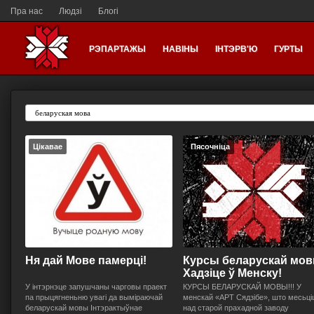
Пра нас
Людзі
Блогі
РЭПАРТАЖЫ
НАВІНЫ
ІНТЭРВ'Ю
ГУРТЫ
Цікавае
Пясочніца
Ня дай Мове памерці!
Курсы беларускай мов
Хадзіце ў Менску!
У інтэрнэце запушчаны чарговы праект
КУРСЫ БЕЛАРУСКАЙ МОВЫ!!! У
па прыцягненьню увагі да выміраючай
менскай «АРТ Сядзібе», што месьці
беларускай мовы Iнтэрактыўнае
над старой прахадной заводу