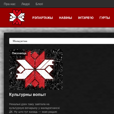
Пра нас
Людзі
Блогі
РЭПАРТАЖЫ
НАВІНЫ
ІНТЭРВ'Ю
ГУРТЫ
Пясочніца
Культурны вопыт
Некалькі дзен таму завітала на
культурную вечарыну у маладзечанскі
ДК. Ну што тут казаць — маю рацыю