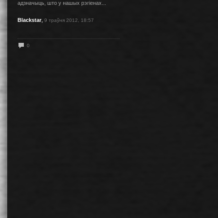
адзначыць, што у нашых рэгіенах...
,
Blackstar
9 траўня 2012, 18:57
0