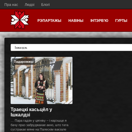
Пра нас
Людзі
Блогі
РЭПАРТАЖЫ
НАВІНЫ
ІНТЭРВ'Ю
ГУРТЫ
Падарожжы
Траецкі касьцёл у
Ішкалдзі
… Пара гадзін у цягніку – і нарэшце я
бачу праз забруджанае акно, што тата
сустракае мяне на Палескім вакзале