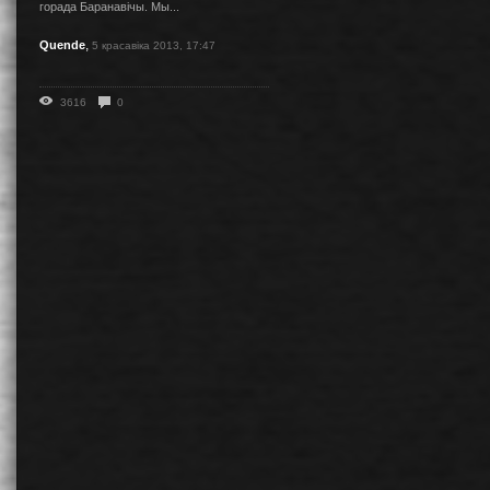
горада Баранавічы. Мы...
,
Quende
5 красавіка 2013, 17:47
3616
0