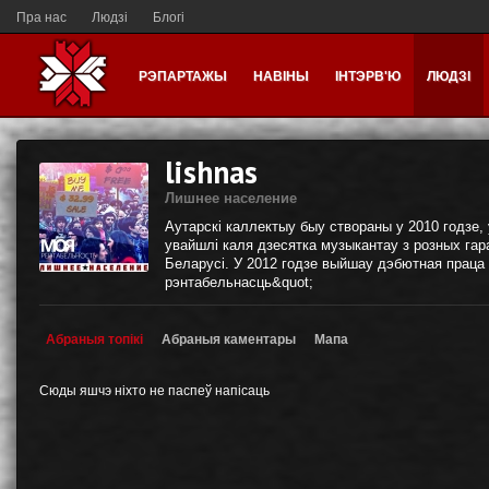
Пра нас
Людзі
Блогі
РЭПАРТАЖЫ
НАВІНЫ
ІНТЭРВ'Ю
ЛЮДЗІ
lishnas
Лишнее население
Аутарскi каллектыу быу створаны у 2010 годзе, 
увайшлi каля дзесятка музыкантау з розных гар
Беларусi. У 2012 годзе выйшау дэбютная праца
рэнтабельнасць&quot;
Абраныя топікі
Абраныя каментары
Мапа
Сюды яшчэ ніхто не паспеў напісаць