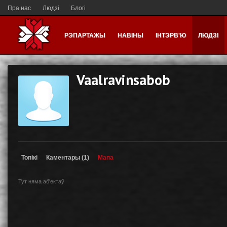
Пра нас
Людзі
Блогі
РЭПАРТАЖЫ
НАВІНЫ
ІНТЭРВ'Ю
ЛЮДЗІ
Vaalravinsabob
Топікі
Каментары (1)
Мапа
Тут няма аб'ектаў