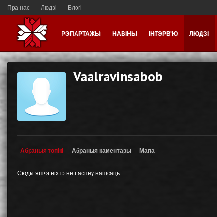
Пра нас
Людзі
Блогі
РЭПАРТАЖЫ
НАВІНЫ
ІНТЭРВ'Ю
ЛЮДЗІ
Vaalravinsabob
Абраныя топікі
Абраныя каментары
Мапа
Сюды яшчэ ніхто не паспеў напісаць