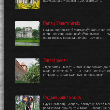
пабудаванага ў сярэдзіне XIX стагоддзя,...
Палац Умястоўскіх
Падчас падарожжа ў Жамыслаўе адбылося “ба
сябра: ён упершыню ехаў аўтаспынам. Я адчув
нават крышку самазадаволена, таму што...
Лідскі замак
Лідскі замак – выдатны помнік абарончага дойл
было распачата ў 1323 годзе знакамітым 
Гедымінам. Замак будаваўся на насыпным...
Радыяцыйная зона
Едучы аглядаць касцёлы пакінутых вёсак Ма
разлікоўвалі знайсці там такое… Нават і не 