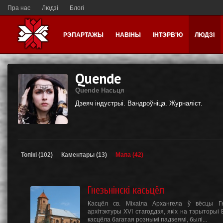
Пра нас
Людзі
Блогі
РЭПАРТАЖЫ
НАВІНЫ
ІНТЭРВ'Ю
ЛЮДЗІ
Quende
Quende Насьця
Дзеяч індустрыі. Вандроўніца. Журналіст.
Топікі (102)
Каментары (13)
Мапа (42)
Гнезьнінскі касьцёл
Касцёл св. Міхаіла Архангела ў вёсцы Гн
архітэктуры XVI стагоддзя, якіх на тэрыторыі
касцёла багатая рознымі падзеямі, былі...