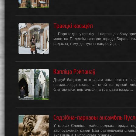
Траецкі касьцёл
… Пара гадзін у цягніку – і нарэшце я бачу пр
мяне на Палескім вакзале горада Баранавіч
радасна, таму, дзякуючы вандроўцы,...
Капліца Рэйтанаў
Дзякуй бацькам, што часам яны неахвотна, а
пагаджаюцца ехаць са мной па вузкай жвір
блытаючыся, вяртачыся па тры разы назад,...
Сядзібна-паркавы ансамбль Пусл
У крэсах Слоніма, майго роднага горада, не
зарпруджанай ракой Ісай размешчаны цікавы 
ансамбль В. Пуслоўскага. Узнік ён ў...