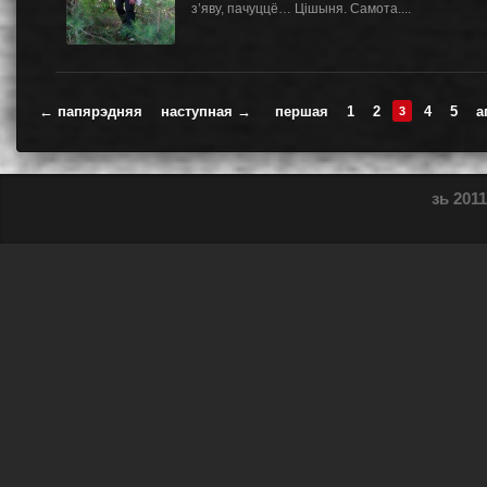
з’яву, пачуццё… Цішыня. Самота....
← папярэдняя
наступная →
першая
1
2
4
5
а
3
зь 2011