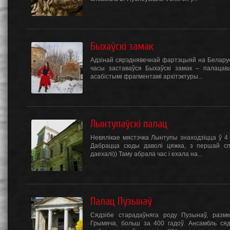
Быхаўскі замак
Адзінай сярэднявечнай фартэцыяй на Беларусі
часы заставаўся Быхаўскі замак – палацав
асабістымі фрагментамі архітэктуры...
Лынтупаўскі палац
Невялікае мястэчка Лынтупы знаходзіцца ў 4 
Дабрацца сюды даволі цяжка, з першай сп
даехалі)) Таму абрала час і ехала на...
Палац Пузынаў
Сядзібе старадаўняга роду Пузынаў, разме
Грымяча, больш за 400 гадоў. Ансамбль сяд