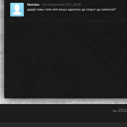
Mstislav
·
18 кастрычніка 2012, 20:08
дадаў новы топік
якiя вашы адносiны да сiгарэт ды алкаголя?
зь 2011