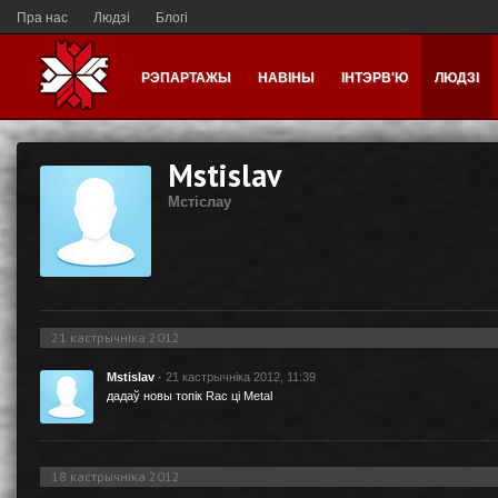
Пра нас
Людзі
Блогі
РЭПАРТАЖЫ
НАВІНЫ
ІНТЭРВ'Ю
ЛЮДЗІ
Mstislav
Мстiслау
21 кастрычніка 2012
Mstislav
·
21 кастрычніка 2012, 11:39
дадаў новы топік
Rac цi Metal
18 кастрычніка 2012