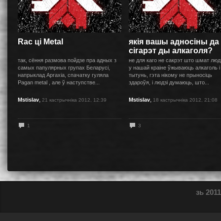
Rac цi Metal
якiя вашы адносiны да
сiгарэт ды алкаголя?
так, сёння размова пойдзе пра адных з
не для каго не сакрэт што шмат люд
самых папулярных групах Беларусі,
у нашай краіне ўжываюць алкаголь і
напрыклад Apraxia, спачатку гуляла
тытунь, гэта нікому не прыносіць
Pagan metal , але ў наступстве...
здароўя, і людзі думаюць, што...
,
,
Mstislav
Mstislav
21 кастрычніка 2012, 12:39
18 кастрычніка 2012, 21:08
1
3
зь 2011