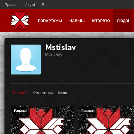
Пра нас
Людзі
Блогі
РЭПАРТАЖЫ
НАВІНЫ
ІНТЭРВ'Ю
ЛЮДЗІ
Mstislav
Мстiслау
Топікі (2)
Каментары
Мапа
Рэцэнзіі
Рэцэнзіі