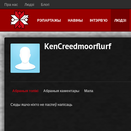
Пра нас
Людзі
Блогі
РЭПАРТАЖЫ
НАВІНЫ
ІНТЭРВ'Ю
ЛЮДЗІ
KenCreedmoorflurf
Абраныя топікі
Абраныя каментары
Мапа
Сюды яшчэ ніхто не паспеў напісаць