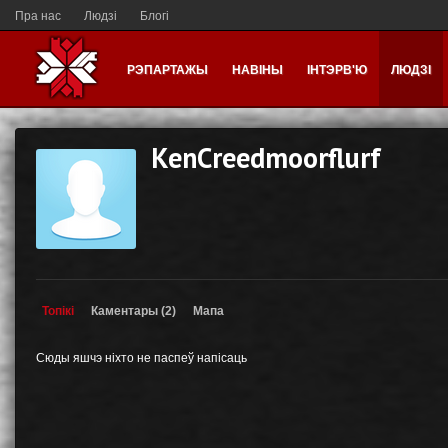
Пра нас
Людзі
Блогі
РЭПАРТАЖЫ
НАВІНЫ
ІНТЭРВ'Ю
ЛЮДЗІ
KenCreedmoorflurf
Топікі
Каментары (2)
Мапа
Сюды яшчэ ніхто не паспеў напісаць