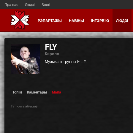
Пра нас
Людзі
Блогі
РЭПАРТАЖЫ
НАВІНЫ
ІНТЭРВ'Ю
ЛЮДЗІ
FLY
Кирилл
Музыкант группы F.L.Y.
Топікі
Каментары
Мапа
Тут няма аб'ектаў