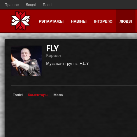
Пра нас
Людзі
Блогі
РЭПАРТАЖЫ
НАВІНЫ
ІНТЭРВ'Ю
ЛЮДЗІ
FLY
Кирилл
Музыкант группы F.L.Y.
Топікі
Каментары
Мапа