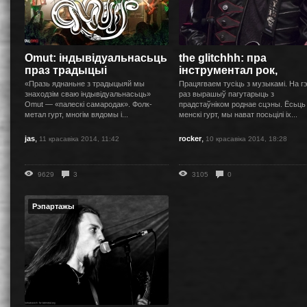
Omut: індывідуальнасьць
the glitchhh: пра
праз традыцыі
інструментал рок,
першы...
«Празь яднаньне з традыцыяй мы
Працягваем тусіць з музыкамі. На г
знаходзім сваю індывідуальнасьць»
раз вырашыў пагутарыць з
Omut — «палескі самародак». Фолк-
прадстаўніком роднае сцэны. Ёсьць 
метал гурт, многім вядомы і...
менскі гурт, мы нават посьцілі іх...
,
,
jas
rocker
11 красавіка 2014, 11:42
10 красавіка 2014, 18:28
9629
3
3105
0
Рэпартажы