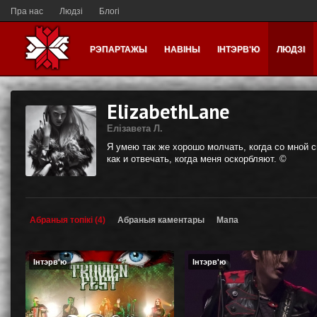
Пра нас
Людзі
Блогі
РЭПАРТАЖЫ
НАВІНЫ
ІНТЭРВ'Ю
ЛЮДЗІ
ElizabethLane
Елiзавета Л.
Я умею так же хорошо молчать, когда со мной 
как и отвечать, когда меня оскорбляют. ©
Абраныя топікі (4)
Абраныя каментары
Мапа
Інтэрв'ю
Інтэрв'ю