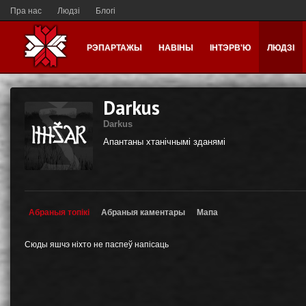
Пра нас
Людзі
Блогі
РЭПАРТАЖЫ
НАВІНЫ
ІНТЭРВ'Ю
ЛЮДЗІ
Darkus
Darkus
Апантаны хтанічнымі зданямі
Абраныя топікі
Абраныя каментары
Мапа
Сюды яшчэ ніхто не паспеў напісаць