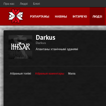
Пра нас
Людзі
Блогі
РЭПАРТАЖЫ
НАВІНЫ
ІНТЭРВ'Ю
ЛЮДЗІ
Darkus
Darkus
Апантаны хтанічнымі зданямі
Абраныя топікі
Абраныя каментары
Мапа