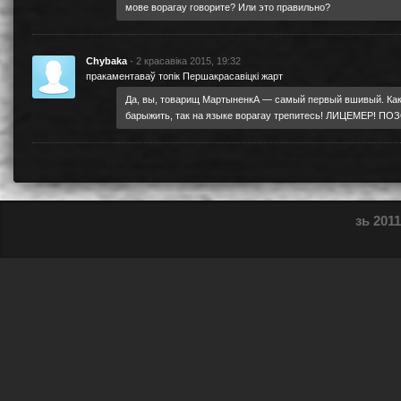
мове ворагау говорите? Или это правильно?
Chybaka
·
2 красавіка 2015, 19:32
пракаментаваў топік
Першакрасавіцкі жарт
Да, вы, товарищ МартыненкА — самый первый вшивый. Как 
барыжить, так на языке ворагау трепитесь! ЛИЦЕМЕР! 
зь 2011