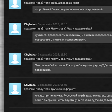
пракаментаваў топік
Першакрасавіцкі жарт
скоро белый билет получишь вместе с мартыненкой
Chybaka
·
3 красавіка 2015, 12:10
пракаментаваў топік
Чаму мова? Чаму тарашкевіца?
куклачёв, проверься ты в новинках, и езжай в новоросееею.
новоросеее с путиным познакомишься.
Chybaka
·
3 красавіка 2015, 11:50
пракаментаваў топік
Чаму мова? Чаму тарашкевіца?
Это ты, плебей и халоп! И кто у тебя эту книгу купиу? Деся
параноиков?
Chybaka
·
3 красавіка 2015, 08:07
пракаментаваў топік
Грузiнскi нефармат
Алкаш, притихни уже. Русссский мирЪ заказал статью, шп
если в амерыцы негры паустануць, то каюк будзе аж да Ма