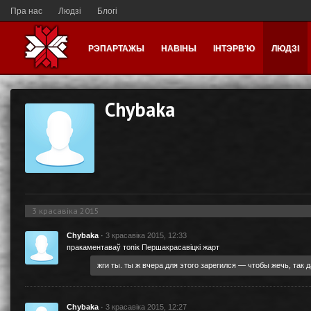
Пра нас
Людзі
Блогі
РЭПАРТАЖЫ
НАВІНЫ
ІНТЭРВ'Ю
ЛЮДЗІ
Chybaka
3 красавіка 2015
Chybaka
·
3 красавіка 2015, 12:33
пракаментаваў топік
Першакрасавіцкі жарт
жги ты. ты ж вчера для этого зарегился — чтобы жечь, так д
Chybaka
·
3 красавіка 2015, 12:27