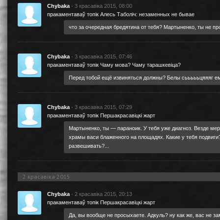
Chybaka
·
3 красавіка 2015, 08:00
пракаментаваў топік
Алесь Таболіч: незаменных не бывае
что за очередная бредятина от тебя? Мартыненко, ты не п
Chybaka
·
3 красавіка 2015, 07:46
пракаментаваў топік
Чаму мова? Чаму тарашкевіца?
Перед тобой ещё извиняться должны? Белы сьььььцяяяг ем
Chybaka
·
3 красавіка 2015, 07:29
пракаментаваў топік
Першакрасавіцкі жарт
Мартыненко, ты — параноик. У тебя уже диагноз. Везде ме
храмы васи блаженного на площадях. Какие у тебя подвиг
развешивать?...
2 красавіка 2015
Chybaka
·
2 красавіка 2015, 20:13
пракаментаваў топік
Першакрасавіцкі жарт
Да, вы вообще не просыхаете. Адкуль? ну как же, вас не з