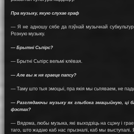
Пра музыку, якую слухае граф
— Я не адношу сябе да пэўнай музычнай субкультур
Розную музыку.
— Брытні Сьпірс?
— Брытні Сьпірс вельмі клёвая.
— Але вы ж ня граеце папсу?
— Таму што тыя эмоцыі, пра якія мы сьпяваем, не пады
— Разглядаючы музыку як глыбока эмацыйную, ці ба
фэстах?
— Вядома, любы музыка, які выходзіць на сцэну і гра
таго, што жадаю каб нас прызналі, каб мы выступалі. Я