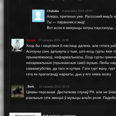
Chybaka
3 красавіка 2015, 08:07
Алкаш, притихни уже. Русссский мирЪ 
Ты — параноик и жид!
Вот если в амерыцы негры паустануць, 
Gronn
17 сакавіка 2015, 19:38
Хоць бы i хацелася б паслаць далека, але гэтага раб
Асноуны сэнс артыкула у тым, што есць гурты якiя 
прыналежнасцi, нефармальнасцi. Есць гурты граючы
ненармальныя (прызнаючыя самi) музыкi. Любы нар
самазагубства, да таго ж хуткае. Гэта гурт жаху, гу
гэта як прапаганду наркаты, дык у яго няма мозгу.
_Berk_
18 сакавіка 2015, 00:24
Цікавы персанаж. Дастаткова слухаў P4, але не ўнік
рэальныя гэта эмоцыі ў музыцы альбо роля. Падобн
Аўтарызавацца
Каб пакінуць каментар