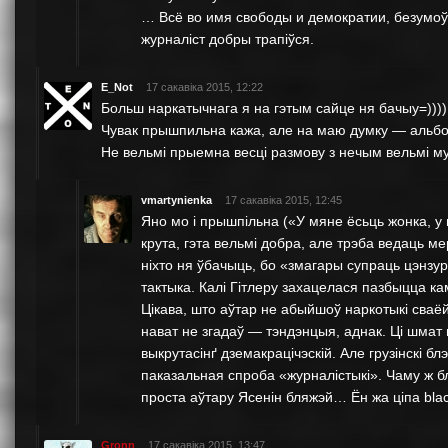
… Всё во имя свободы и демократии, безумоўн
журналіст добры трапіўся.
E_Not
17 сакавіка 2015, 12:22
Больш наркатычнага я на гэтым сайце ня бачыу=))))
Чувак прышпильна кажа, але на маю думку — альбо 
Не вельмi прыемна весцi размову з нечым вельмi м
vmartynienka
17 сакавіка 2015, 12:45
Яно мо і прышпільна («У мяне ёсьць жонка, у 
крута, гэта вельмі добра, але трэба ведаць ме
ніхто ня ўбачыць, бо «змагары супраць цэнзуры
тактыка. Калі Гітлеру захацелася пазбыцца камун
Цікава, што аўтар не абыйшоў наркотыкі сваёй
нават не згадаў — тэндэнцыя, аднак. Ці шмат
выкрутасінґ дземакрацічэскій. Але грузінскі бл
паказальная спроба «журналістыкі». Чаму ж 
проста аўтару Ясенін бляжэй… Ён жа ціпа bla
Gronn
17 сакавіка 2015, 13:47