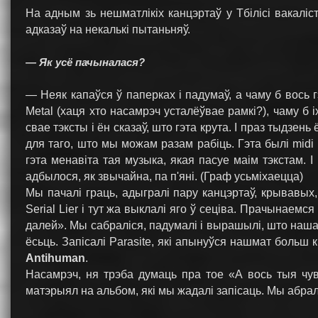
На адным зь нешматлікіх канцэртаў у Тбілісі вакаліс
адказаў на некалькі пытаньняў.
— Як усё пачыналася?
— Неяк капаўся ў паперках і падумаў, а чаму б вось 
Metal (хаця хто насамрэч усталёўвае рамкі?), чаму б 
свае тэксты і ён сказаў, што гэта крута. І праз тыдзень
для таго, што мы можам разам рабіць. Гэта былі midi
гэта менавіта тая музыка, якая пасуе маім тэкстам. 
адбылося, як звычайна, па п'яні. (Граф усьміхаецца)
Мы пачалі граць, адыгралі пару канцэртаў, крывавых, 
Serial Lier і тут жа выклалі яго ў сеціва. Прачынаемся
далей». Мы сабраліся, падумалі і вырашылі, што наш
ёсьць. Запісалі Parasite, які апынуўся нашмат больш
Antihuman
.
Насамрэч, ня трэба думаць пра тое «А вось тыя чу
матэрыял на альбом, які мы жадалі запісаць. Мы абрал