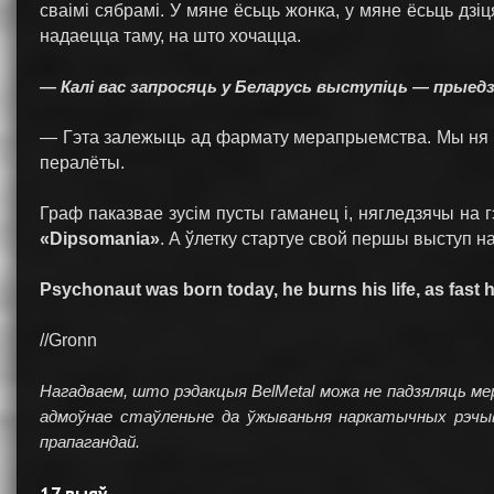
сваімі сябрамі. У мяне ёсьць жонка, у мяне ёсьць дзі
надаецца таму, на што хочацца.
— Калі вас запросяць у Беларусь выступіць — прыед
— Гэта залежыць ад фармату мерапрыемства. Мы ня гурт
пералёты.
Граф паказвае зусім пусты гаманец і, нягледзячы на г
«Dipsomania»
. А ўлетку стартуе свой першы выступ на
Psychonaut was born today, he burns his life, as fast
//Gronn
Нагадваем, што рэдакцыя BelMetal можа не падзяляць мер
адмоўнае стаўленьне да ўжываньня наркатычных рэчыва
прапагандай.