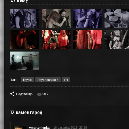
17 выяў
Тэгі
Грузiя
Psychounaut 4
P4
Падзяліцца
5858
12
каментароў
vmartynienka
16 сакавіка 2015, 23:29