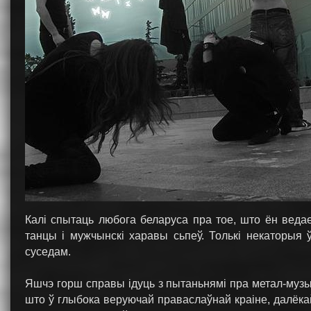
Калі спытаць любога беларуса пра тое, што ён веда
танцы і мужчынскі харавы сьпеў. Толькі некаторыя
суседам.
Яшчэ горш справы ідуць з пытаньнямі пра метал-музыку
што ў глыбока веруючай праваслаўнай краіне, далёкай