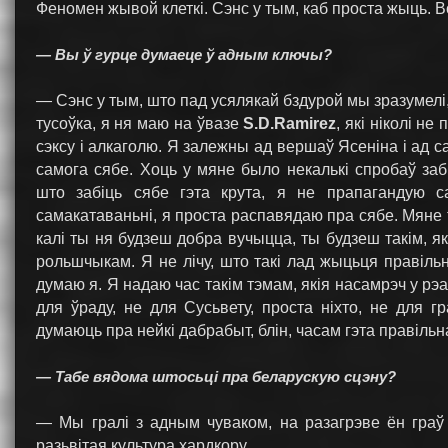
Феномен жывой клеткі. Сэнс у тым, каб проста жыць. 
— Вы ў гурце думаеце ў адным ключы?
— Сэнс у тым, што пад усялякай бздурой мы зразумел
тусоўка, я ня маю на ўвазе
S.D.Ramirez
, які ніколі н
сэксу і алкаголю. Я залежны ад вершаў Ясеніна і ад 
самога сябе. Хоць у мяне было некалькі спробаў заб
што забіць сябе гэта крута, я не прапагандую с
самакатаваньні, я проста распавядаю пра сябе. Мяне 
калі ты ня будзеш добра вучыцца, ты будзеш такім, як
рольшчыкам. Я не лічу, што такі лад жыцьця правільны
думаю я. Я надаю час такім тэмам, якія насамрэч у рэ
для ўраду, не для Сусьвету, проста ніхто, не для г
думаюць пра нейкі дабрабыт, блін, часам гэта правільн
— Табе вядома штосьці пра беларускую сцэну?
— Мы гралі з адным чуваком, на разагрэве ён граў 
разьвітая культура хардкору.