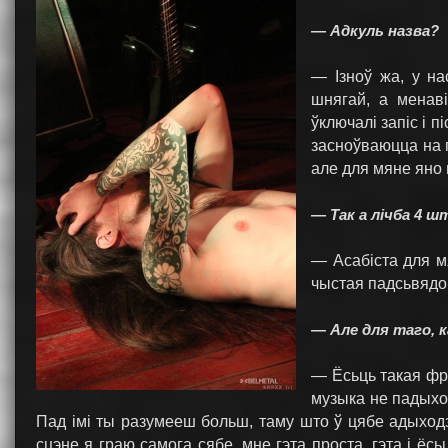
— Адкуль назва?
— Ізноў жа, у н
шнягай, а менав
ўключалі запіс і п
засноўваюцца на г
але для мяне яно 
— Так а лічба 4 
— Асабіста для м
чыстая падсьвядо
— Але для таго, 
— Ёсьць такая фра
музыка не падыход
Пад імі ты разумееш больш, таму што ў цябе адыходз
сцэне я граю самога сябе, мне гэта проста, гэта і ё