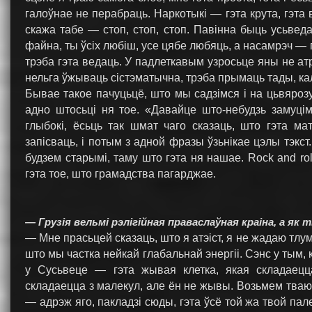
галоўнае не перабраць. Наркотыкі — гэта крута, гэта 
скажа табе — стоп, стоп, стоп. Павінна быць усьве
файна, ты ўсіх любіш, усе цябе любяць, а насамрэч — 
трэба гэта ведаць. У падлеткавым узросьце яны не атр
нельга ўжываць сістэматычна, трэба прымаць тады, калі
Бывае такое пачуцьцё, што мы садзімся і на цьвярозу
адно штосьці ня тое. «Давайце што-небудзь замуці
глыбокі, ёсьць так шмат чаго сказаць, што гэта м
запісваць, і потым з адной фразы ўзьнікае цэлы тэкст
будзем старымі, таму што гэта ня нашае. Rock and ro
гэта тое, што грамадства пагарджае.
— Грузія вельмі рэлігійная праваслаўная краіна, а як 
— Мне прасьцей сказаць, што я атэіст, я не жадаю тлум
што мы частка нейкай глабальнай энергіі. Сэнс у тым, 
у Сусьвеце — гэта жывая клетка, якая складаецца
складаецца з малекул, але ён не жывы. Возьмем тваю
— адрэж яго, пакладзі сюды, гэта ўсё той жа твой па