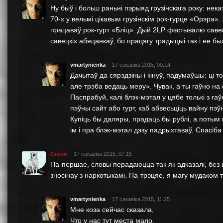
Ну быў і больш раньні пэрыяд грузінскага року: не
70-х у вельмі цікавым грузінскім рок-гурце «Орэра».
працаваў рок-гурт «Бліц». Дый 2LP фэстывалю савец
савецкіх абяцанкаў, бо працягу традыцыі так і не б
vmartynienka
17 сакавіка 2015, 00:14
Дачытаў да сярэдзіны і кінуў, падумаўшы: ці т
але трэба ведаць меру». Чувак, а ты гаўно на 
Паспрабуй, калі блэк-мэтал у цябе толькі з 
пэўны сайт або гурт, каб абвесьціць вайну пэў
Купіць бы даляры, прадаць бы рублі, а потым п
ім і пра блэк-мэтал дэзу падрыхтаваў. Спасіба
Gronn
17 сакавіка 2015, 07:15
Па-першае, словы перадаюцца так як адказалi, без 
зносiнау з наркотыкамi. Па-трэцяе, я магу мудаком 
vmartynienka
17 сакавіка 2015, 11:25
Мне коза сейчас сказала,
Что у нас тут места мало.