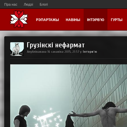
Пра нас
Людзі
Блогі
РЭПАРТАЖЫ
НАВІНЫ
ІНТЭРВ'Ю
ГУРТЫ
Грузiнскi нефармат
Інтэрв'ю
Апублікавана
16 сакавіка 2015, 21:57
у