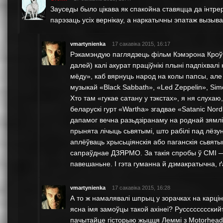
Зауседы было цiкава як спакойна ставяцца да iнтрерв
парэзаць усiх вернiкау, а наркатычны эпатаж вызыва
vmartynienka
17 сакавіка 2015, 16:17
Рэкамэндую паглядзець фільм Кэмэрона Кроў 
далей) калі акурат праціўнікі плыні падпіхвал
мёду», каб вярнуць народ на колы папсы, але 
музыкай «Black Sabbath», «Led Zeppelin», Sim
Хто там «гукае сатану у тэкстах», я ня слухаю
беларускі гурт «Wartha» згадвае «Satanic Nord
дапамог вечна разьдзіранаму на роднай зямлі 
прынята лічыць сьвятымі, што рабілі пад лёзу
аплёўваць хрысьціянскія або паганскія сьвят
сапраўднае ДЗЯРМО. За такія спробы ў СМІ —
павешаньне. І гэта гуманна й дэмакратычна, 
vmartynienka
17 сакавіка 2015, 16:28
А то ж намалявалі шпрыц у зорачках на карці
ясна імя замоўцы такой ахінеі? Русссссссский
пачытайце гiсторыю жыцця Леммi з Motorhead i