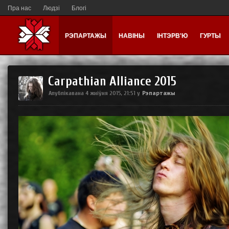
Пра нас
Людзі
Блогі
РЭПАРТАЖЫ
НАВІНЫ
ІНТЭРВ'Ю
ГУРТЫ
Carpathian Alliance 2015
Рэпартажы
Апублікавана
4 жніўня 2015, 21:51
у