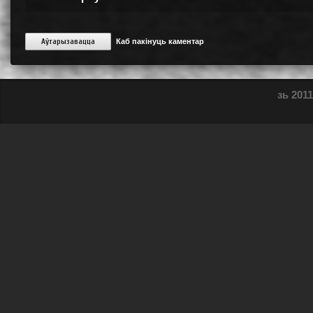
Аўтарызавацца
Каб пакінуць каментар
зь 2011