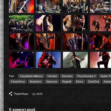
Тэгі
Carpathian Alliance
Ukraine
Kistvaen
Psychounaut 4
Septic F
Finsterforst
Bodyfarm
Saturnus
Ragnell
Khors
DarkEnd
Kamp
Падзяліцца
4470
0
каментароў