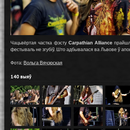
Чацьвёртая частка фэсту
Carpathian Alliance
прайшла
фестываль не згубіў. Што адбывалася ва Львове ў ап
Фота:
Вольга Вячэрская
140 выяў