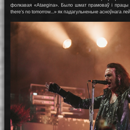
фолкавая «Ataegina». Было шмат прамоваў і працы 
there's no tomorrow...» як падагульненьне асноўнага ле