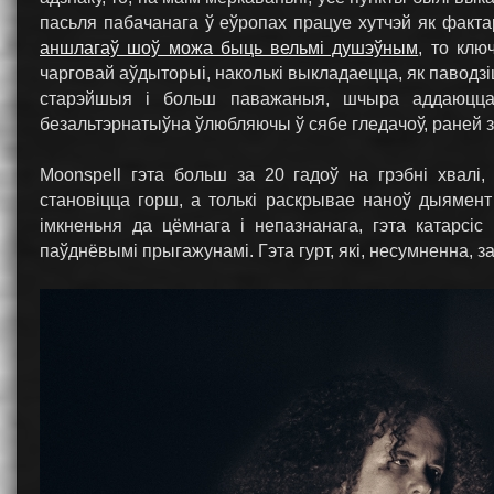
пасьля пабачанага ў еўропах працуе хутчэй як факт
аншлагаў шоў можа быць вельмі душэўным
, то клю
чарговай аўдыторыі, наколькі выкладаецца, як паводзі
старэйшыя і больш паважаныя, шчыра аддаюцца 
безальтэрнатыўна ўлюбляючы ў сябе гледачоў, раней з
Moonspell гэта больш за 20 гадоў на грэбні хвалі
становіцца горш, а толькі раскрывае наноў дыямент
імкненьня да цёмнага і непазнанага, гэта катарсіс
паўднёвымі прыгажунамі. Гэта гурт, які, несумненна, 