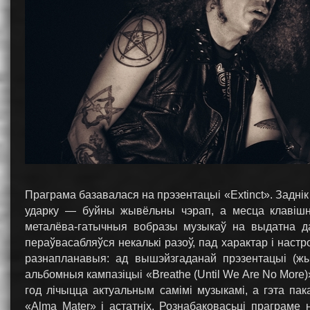
Праграма базавалася на прэзентацыі «Extinct». Задні
ударку — буйны жывёльны чэрап, а месца клавішні
металёва-гатычныя вобразы музыкаў на выдатна да
пераўвасабляўся некалькі разоў, пад характар і настр
разнапланавыя: ад вышэйзгаданай прэзентацыі (ж
альбомныя кампазіцыі «Breathe (Until We Are No More)» 
год лічыцца актуальным самімі музыкамі, а гэта па
«Alma Mater» і астатніх. Рознабаковасьці праграме 