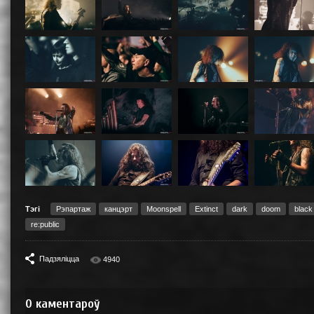
Тэгі
Рэпартаж
канцэрт
Moonspell
Extinct
dark
doom
black
re:public
Падзяліцца
4940
0
каментароў