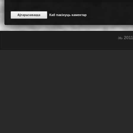
Аўтарызавацца
Каб пакінуць каментар
зь 2011