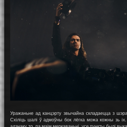
Уражаньне ад канцэрту звычайна складаецца з шэраг
Схіліць шалі ў адмоўны бок лёгка можа кожны зь іх. 
адзнаку, то, па маім меркаваньні, усе пункты былі вы