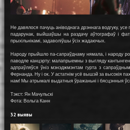
Не давялося пачуць аніводнага дрэннага водгуку, усе 
падарунак, выйшаўшы на раздачу аўтографаў і фат
прыхільнікамі, задаволіўшы ўсіх жадаючых.
Народу прыйшло па-сапраўднаму нямала, і народу розн
паводле канцэрту: малапрыемны з выгляду кантынгент,
адпраўляўся ўніз мэнэджмэнтам гурта з сапраўдным
Фернанда. Ну і ок. У астатнім усё вышэй за высокія пах
нам! Мы атрымалі выдатныя ўражаньні і бясцэнныя ўс
Тэкст: Ян Мачульскі
Фота: Вольга Канн
32 выявы