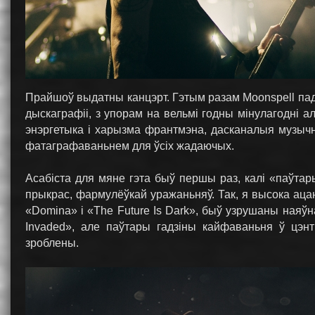
Прайшоў выдатны канцэрт. Гэтым разам Moonspell пад
дыскаграфіі, з упорам на вельмі годны мінулагодні 
энэргетыка і харызма франтмэна, дасканалыя музычн
фатаграфаваньнем для ўсіх жадаючых.
Асабіста для мяне гэта быў першы раз, калі «паўтар
прыкрас, фармулёўкай уражаньняў. Так, я высока аца
«Domina» і «The Future Is Dark», быў узрушаны наяў
Invaded», але паўтары гадзіны кайфаваньня ў цэн
зроблены.