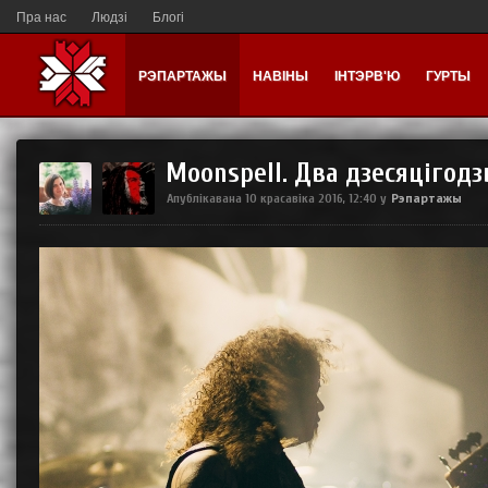
Пра нас
Людзі
Блогі
РЭПАРТАЖЫ
НАВІНЫ
ІНТЭРВ'Ю
ГУРТЫ
Moonspell. Два дзесяцігодзь
Рэпартажы
Апублікавана
10 красавіка 2016, 12:40
у