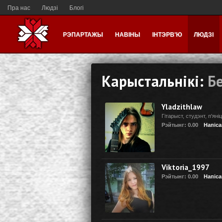
Пра нас
Людзі
Блогі
РЭПАРТАЖЫ
НАВІНЫ
ІНТЭРВ'Ю
ЛЮДЗІ
Карыстальнікі:
Бе
Yladzithlaw
Гiтарыст, студэнт, п'янiц
Рэйтынг: 0.00
Напіса
Viktoria_1997
Рэйтынг: 0.00
Напіса