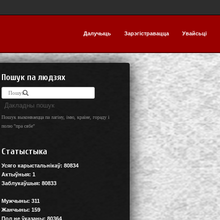
Далучыць
Зарэгістравацца
Увайсьці
Пошук па людзях
Дакладны пошук
Пошук выконваецца па лагіну, імю, краіне, гораду і
полю "пра сябе"
Статыстыка
Усяго карыстальнікаў:
80834
Актыўныя:
1
Заблукаўшыя:
80833
Мужчыны:
311
Жанчыны:
159
Пол не ўказаны:
80364