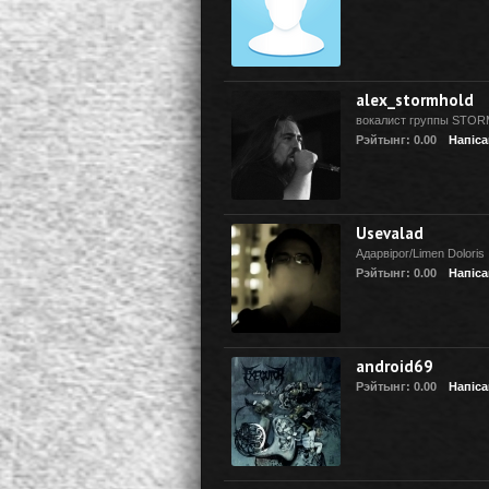
alex_stormhold
вокалист группы STO
Рэйтынг: 0.00
Напіса
Usevalad
Адарвірог/Limen Doloris
Рэйтынг: 0.00
Напіса
android69
Рэйтынг: 0.00
Напіса