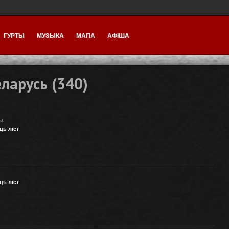
ГУРТЫ
МУЗЫКА
МАПА
АФІША
ларусь (340)
а.
ць ліст
ць ліст