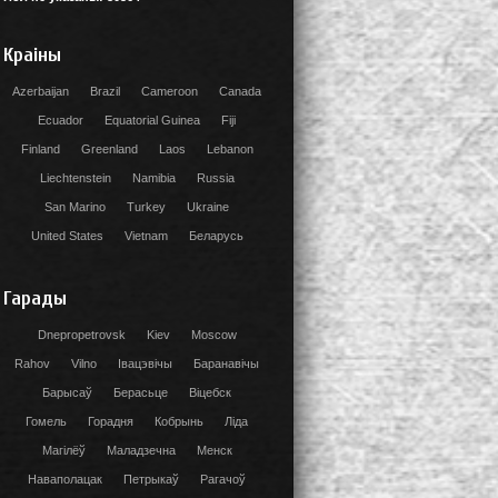
Краіны
Azerbaijan
Brazil
Cameroon
Canada
Ecuador
Equatorial Guinea
Fiji
Finland
Greenland
Laos
Lebanon
Liechtenstein
Namibia
Russia
San Marino
Turkey
Ukraine
United States
Vietnam
Беларусь
Гарады
Dnepropetrovsk
Kiev
Moscow
Rahov
Vilno
Івацэвічы
Баранавічы
Барысаў
Берасьце
Віцебск
Гомель
Горадня
Кобрынь
Ліда
Магілёў
Маладзечна
Менск
Наваполацак
Петрыкаў
Рагачоў