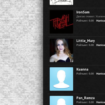
IronSam
Двигаю тяжмет. Усилен
Рэйтынг: 0.00
Напіса
Little_Mary
Рэйтынг: 0.00
Напіса
Kuanna
Рэйтынг: 0.00
Напіса
Pan_Ramza
Рэйтынг: 0.00
Напіса