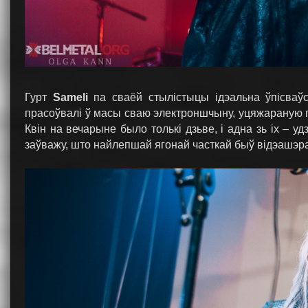
Гурт
Sameli
па сваёй стылістыцы ідэальна ўпісваўс
прасоўвалі ў масы сваю электроншчыну, уцяжараную гіт
Квін на вечарыне было толькі дзьве, і адна зь іх – у
заўважу, што найлепшай ягонай часткай быў відэашэра