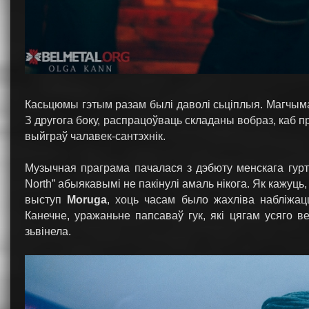
Касьцюмы гэтым разам былі даволі сьціплыя. Магчыма
З другога боку, распрацоўваць складаны вобраз, каб 
выйграў чалавек-сантэхнік.
Музычная праграма пачалася з дэбюту менскага гур
North” абыякавымі не пакінулі амаль нікога. Як кажуць
выступ
Moruga
, хоць часам было жахліва набліжац
Канечне, уражаньне папсаваў гук, які цягам усяго в
зьвінела.