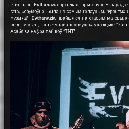
Рэчычане
Evthanazia
прыехалі пры поўным парадзе, 
гэта, безумоўна, было ня самым галоўным. Франтмэн Ві
музыкай.
Evthanazia
прайшліся па старым матэрыяле,
новы міньён, і прэзентавалі новую кампазіцыю “Заста
Асабліва на ўра пайшоў “TNT”.