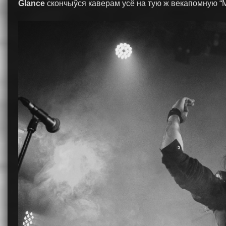
Glance
скончыўся каверам усё на тую ж векапомную “M