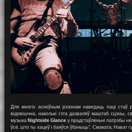
Для многіх асноўным рэзонам наведаць паці стаў 
відовішчна, наколькі гэта дазваляў маштаб сцэны, с
музыка
Nightside Glance
у прадстаўленьні патрэбы ня 
ўсё, што ты хацеў і баяўся ўбачыць”. Смаката. Нават г