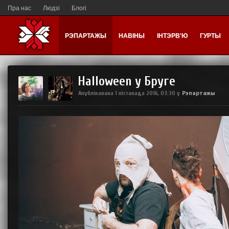
Пра нас
Людзі
Блогі
РЭПАРТАЖЫ
НАВІНЫ
ІНТЭРВ'Ю
ГУРТЫ
Halloween у Бруге
Рэпартажы
Апублікавана
1 лістапада 2016, 03:30
у