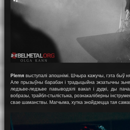
Plemя
выступалі апошнімі. Шчыра кажучы, гэта быў ня 
Але прызыўны барабан і традыцыйна экзатычны зьнеш
ледзьве-ледзьве павыводзілі вакал і дудкі, ды па
вобразы, трайбл-стылістыка, рознакаліберны інструме
свае шаманствы. Магчыма, хутка знойдзецца тая сама