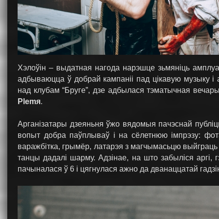
Хэлоўін – выдатная нагода нарэшце зьмяніць амплуа
адбываюцца ў добрай кампаніі пад цікавую музыку і а
над клубам “Бруге”, дзе адбылася тэматычная вечар
Plemя
.
Арганізатары дзеяньня ўжо вядомыя пачэснай публіцы
вопыт добра паўплываў і на сёлетнюю імпрэзу: фота
варажбітка, грымёр, латарэя з магчымасьцю выйграць 
танцы дадалі шарму. Адзінае, на што забыліся аргі,
пачыналася ў 6 і цягнулася ажно да дванаццатай гадзі