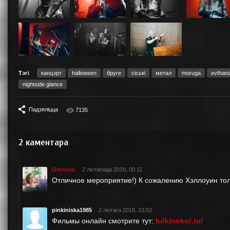
Тэгі
канцэрт
halloween
бруге
сіські
метал
moruga
evthan
nightside glance
Падзяліцца
7135
2
каментара
Omnium
2 лістапада 2016, 00:11
Отличное мероприятие!) К сожалению Хэллоуин тольк
pinkiniska1985
2 лютага 2018, 23:52
Фильмы онлайн смотрите тут:
hdkinokot.ru/