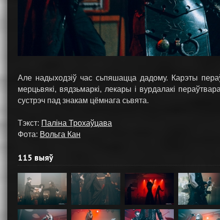
Але надыходзіў час сьпяшацца дадому. Карэты пераў
мерцьвякі, вядзьмаркі, лекары і вурдалакі пераўтва
сустрэч пад знакам цёмнага сьвята.
Тэкст:
Паліна Трохаўцава
Фота:
Вольга Кан
115 выяў