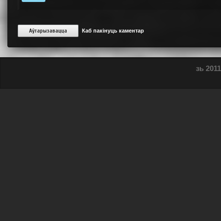
Аўтарызавацца
Каб пакінуць каментар
зь 2011