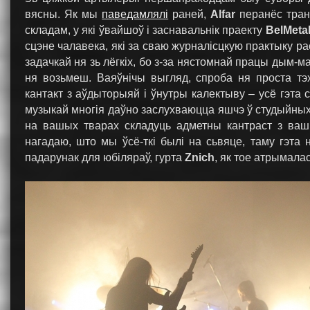
вясны. Як мы
паведамлялі
раней,
Alfar
перанёс тран
складам, у які ўвайшоў і заснавальнік праекту
BelMeta
сцэне чалавека, які за сваю журналісцкую практыку ра
задачкай ня зь лёгкіх, бо з-за нястомнай працы дым-
ня возьмеш. Ваяўнічы выгляд, спроба ня проста тэ
кантакт з аўдыторыяй і ўнутры калектыву – усё гэт
музыкай многія даўно заслухваюцца яшчэ ў студыйных
на вашых тварах складуць адметны кантраст з ва
нагадаю, што мы ўсё-ткі былі на сьвяце, таму гэта
падарунак для юбіляраў, гурта
Znich
, як тое атрымала