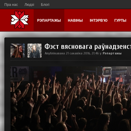
Пра нас
Людзі
Блогі
РЭПАРТАЖЫ
НАВІНЫ
ІНТЭРВ'Ю
ГУРТЫ
Фэст вясновага раўнадзенс
Рэпартажы
Апублікавана
21 сакавіка 2016, 21:46
у