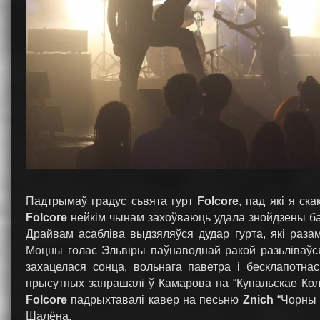
Падтрымаў градус сьвята гурт
Folcore
, пад які я ск
Folcore
нейкім чынам захоўваюць удала знойдзены ба
Драйвам асабліва выдзяляўся дудар гурта, які разам
Моцны голас Эльвіры паўнаводнай ракой разьліваўся 
захацелася сонца, вольнага паветра і бесклапотна
прысутных запрашалі ў Камарова на “Купальскае Кол
Folcore
падрыхтавалі кавер на песьню
Znich
“Чорны З
Шалёна.