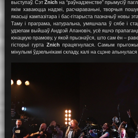
выступаў. Сэт
Znich
на “раўнадзенстве” прымусіў пагля
якім хаваюцца надзеі, расчараваньні, творчыя пошу
якасьці кампазітара і бас-гітарыста пазначыў новы эт
Таму і праграма, натуральна, умяшчала ў сябе і ст
удзелам выйшаў Андрэй Апановіч, усё яшчэ прапаганд
юнацкую прамову, у якой прызнаўся, што сам ён – рав
гісторыі гурта
Znich
працягнулася. Самым прыгожым 
мінулымі ўдзельнікамі складу, калі на сцэне апынулас