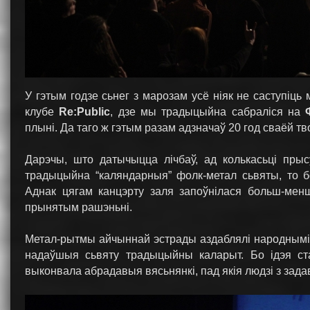
У гэтым годзе сьнег з марозам усё ніяк не саступіць
клубе
Re:Public
, дзе мы традыцыйна сабраліся на
плыні. Да таго ж гэтым разам адзначаў 20 год сваёй тв
Дарэчы, што датычыцца лічбаў, ад колькасьці пры
традыцыйна “каляндарныя” фолк-метал сьвяты, то б
Аднак цягам канцэрту заля запоўнілася больш-менш
прынятым рашэньні.
Метал-рытмы айчыннай эстрады аздаблялі народнымі
надаўшыя сьвяту традыцыйны каларыт. Бо ідэя ст
выконвала абрадавыя вясьнянкі, пад якія людзі з зада