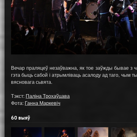
Вечар праляцеў незаўважна, як тое заўжды бывае з ча
гэта быць сабой і атрымліваць асалоду ад таго, чым 
вясновага сьвята.
Тэкст:
Паліна Трохаўцава
Фота:
Ганна Маркевіч
60 выяў