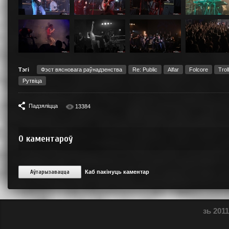
Тэгі
Фэст вясновага раўнадзенства
Re: Public
Alfar
Folcore
Trol
Рутвіца
Падзяліцца
13384
0
каментароў
Аўтарызавацца
Каб пакінуць каментар
зь 2011