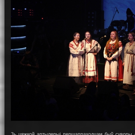
Зь цяжкой артылерыі першапраходцам быў суворы 