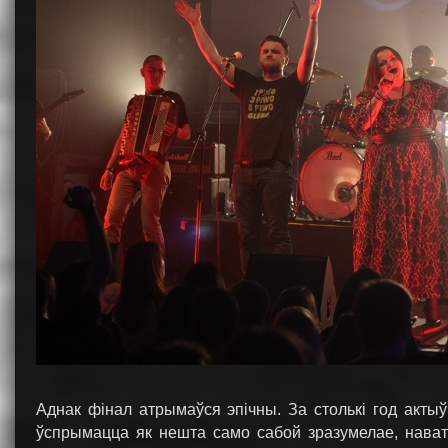
Аднак фінал атрымаўся эпічны. За столькі год актыў
ўспрымацца як нешта само сабой зразумелае, нават