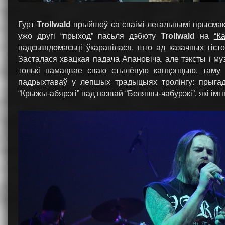
Гурт
Trollwald
прыйшоў са сваімі легальнымі прысмака
ужо другі “прыход” пасьля дэбюту
Trollwald
на
“К
падсьвядомасьці ўкаранілася, што ад казачных гіст
Засталася хвацкая падача Апановіча, але тэксты і муз
толькі намацвае сваю стылёвую канцэпцыю, таму з
падрыхтаваў у лепшых традыцыях тролінгу: прыга
“Крыжы-абярэгі” пад назвай “Беляшы-чабурэкі”, які ім