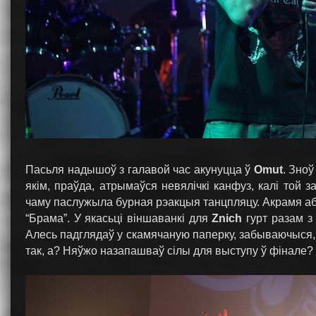
Пасьля надышоў з галавой час акунуцца ў
Omut
. Зноў
якім, праўда, атрымаўся невялічкі канфуз, калі той
чаму паслужыла бурная рэакцыя танцпляцу. Акрамя 
“Брама”. У якасьці віншаванкі для
Znich
гурт разам з
Алесь падглядаў у скамячаную паперку, забываючыся, 
так, а? Няўжо назапашваў сілы для выступу ў фінале?