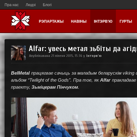
Пра нас
Людзі
Блогі
РЭПАРТАЖЫ
НАВІНЫ
ІНТЭРВ'Ю
ГУРТЫ
Alfar: увесь метал зьбіты да агі
Інтэрв'ю
Апублікавана
21 ліпеня 2015, 15:36
у
BelMetal
працягвае сачыць за маладым беларускім viking
альбом “Twilight of the Gods”. Пра тое, як
Alfar
пракладвае 
праекту,
Зьміцерам Пінчуком
.