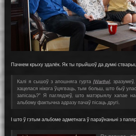
Пачнем крыху здалёк. Як ты прыйшоў да думкі стварыц
Калі я сышоў з апошняга гурта
[Wartha]
, зразумеў
хацелася нікога ўцягваць, тым больш, што быў ула
запісаць?” Я паглядзеў, што матэрыялу хапае 
альбому фактычна адразу пачаў пісаць другі.
І што ў гэтым альбоме адметнага ў параўнаньні з папя