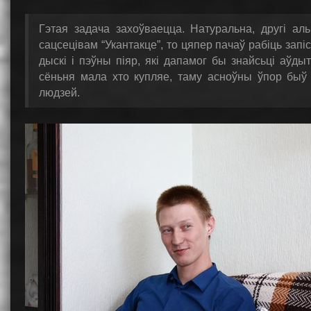
Гэтая задача захоўваецца. Натуральна, другі ал
сацсецівам “Укантакце”, то цяпер пачаў рабіць запі
дыскі і пэўны піяр, які дапамог бы знайсьці аўд
сёньня мала хто купляе, таму асноўны ўпор быў 
людзей.