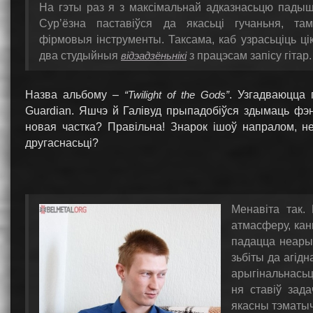
На гэты раз я з максімальнай адказнасьцю падыш
Сур’ёзна паставіўся да якасьці гучаньня, та
фірмовыя інструменты. Таксама, каб узрасьціць ц
два студыйныя
відэадзёньнікі
з працэсам запісу гітар.
Назва альбому –
“Twilight of the Gods”
. Узгадваюцца 
Guardian. Яшчэ й Галівуд прыпадобіўся здымаць фэн
новая частка? Правільна! Знарок ішоў напралом, не
другаснасьці?
Менавіта так.
атмасферу, канц
падацца неарыг
зьбіты да агідн
арыгінальнасьц
ня ставіў зад
якасны тэматычн