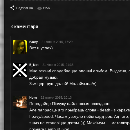
Падзяліцца
12565
3
каментара
Faery
21 ліпеня 2015, 17:29
Вот и успех)
E_Not
21 ліпеня 2015, 21:36
Мне вельмi спадабаецца апошнi альбом. Выдатна, сак
добрай музыкi.
Зьмiцер, руш далей! Малайчына!=)
Horn
22 ліпеня 2015, 10:13
Перадайце Пінчуку найлепшыя пажаданні.
Але папрасіце яго прыбраць слова «death» з характа
heavy/speed. Часам увогуле нейкі хард-рок. Ад таго
яшчэ не становіцца дэтам. ))) Максімум — металкор
позняга Lamb of God.