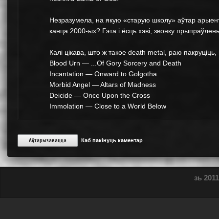
Незразумела, на якую «старую школу» аўтар арыенту
канца 2000-ых? Гэта і ёсць хэві, звонку прыпраўлен
Калі цікава, што ж такое death metal, раю пакруціць
Blood Urn — ...Of Gory Sorcery and Death
Incantation — Onward to Golgotha
Morbid Angel — Altars of Madness
Deicide — Once Upon the Cross
Immolation — Close to a World Below
Аўтарызавацца
Каб пакінуць каментар
зь 2011