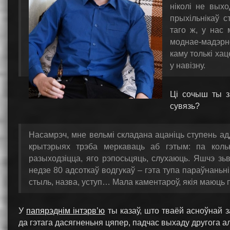
ніколі не выхо
прыхільнікаў 
таго ж, у нас 
моднае-мадэрно
каму толькі ха
у навізну.
Ці сочыш ты 
сувязь?
Насамрэч, мне вельмі складана ацаніць ступень адд
крытэрыях трэба меркаваць аб гэтым: па кольк
разыходзіцца, яго рэпосьцяць, слухаюць. Яшчэ зь
недзе 80 адсоткаў водгукаў – гэта тупа параўнаньні
стыль, назва, уступ… Мала каментароў, якія маюць
У
папярэднім інтэрв’ю
ты казаў, што тваёй асноўнай з
да гэтага дасягненьня цяпер, падчас выхаду другога 