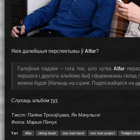
Якія далейшыя перспектывы ў
Alfar
?
Галоўная падзея – гэта тое, што хутка
Alfar
перас
першага і другога альбому быў сфармаваны склад г
можна будзе ўбачыць на сцэне. Падпісвайцеся на
н
Слухаць альбом
тут
.
Тэкст: Паліна Трохаўцава, Ян Мачульскі
Фота: Марыя Пінчук
Тэгі
Alfar
viking death
one man band
one man project
Twilight of 