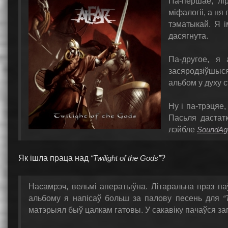
Па-першае, лі
міфалогіі, а ня
тэматыкай. Я і
дасягнута.
Па-другое, я
засяродзіўшыся
альбом у духу 
Ну і па-трэцяе
Пасьля дастат
лэйбле
SoundAg
Як ішла праца над
“Twilight of the Gods”
?
Насамрэч, вельмі аператыўна. Літаральна праз п
альбому я напісаў больш за палову песень для
“
матэрыял быў цалкам гатовы. У сакавіку пачаўся за