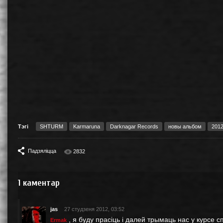
Тэгі
SHTURM
Karmaruna
Darknagar Records
новы альбом
201
Падзяліцца
2832
1
каментар
jas
27 студзеня 2012, 03:52
, я буду прасіць і далей трымаць нас у курсе 
Ermak