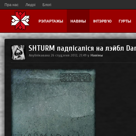
Пра нас
Людзі
Блогі
РЭПАРТАЖЫ
НАВІНЫ
ІНТЭРВ'Ю
ГУРТЫ
SHTURM падпісаліся на лэйбл Da
Навіны
Апублікавана
26 студзеня 2012, 21:49
у