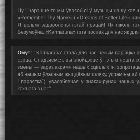
Ну і нарэшце-то мы ўвасобілі ў музыцы нашу колішн
«Remember Thy Name» і «Dreams of Better Life» цяж
Я вельмі задаволены гэтай працай! Як ніколі, гэ
Безумоўна, «Karmaruna» гэта поспех для нас як для 
Омут:
"'Karmaruna' стала для нас нечым вар'яцка р
сэрца. Спадзяемся, вы знойдзеце ў гэтым нешта рэ
змены — зараз акрамя нашых сціплых інтэрпрэтацый
аб нашым ўласным жыццёвым шляху, успаміны аб ас
і парастка"), увасобленая у знаках-рунах нашых
кожнага з нас".