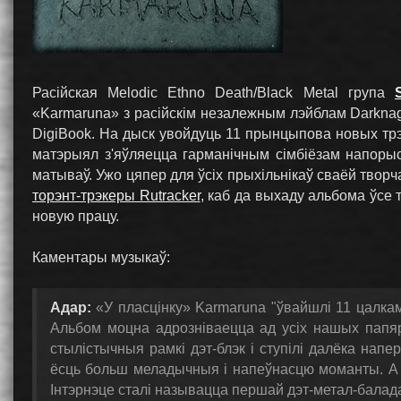
Расійская Melodic Ethno Death/Black Metal група
«Karmaruna» з расійскім незалежным лэйблам Darkna
DigiBook. На дыск увойдуць 11 прынцыпова новых трэк
матэрыял з'яўляецца гарманічным сімбіёзам напорыст
матываў. Ужо цяпер для ўсіх прыхільнікаў сваёй твор
торэнт-трэкеры Rutracker
, каб да выхаду альбома ўсе
новую працу.
Каментары музыкаў:
Адар:
«У пласцінку» Karmaruna "ўвайшлі 11 цалкам
Альбом моцна адрозніваецца ад усіх нашых папярэ
стылістычныя рамкі дэт-блэк і ступілі далёка нап
ёсць больш меладычныя і напеўнасцю моманты. А п
Інтэрнэце сталі называцца першай дэт-метал-балада