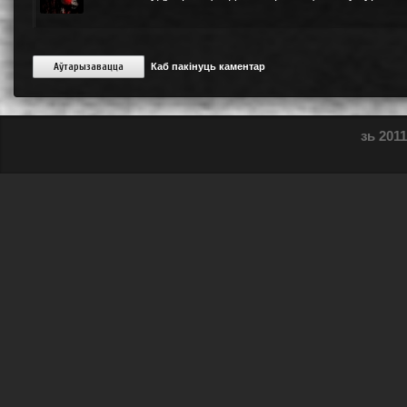
Аўтарызавацца
Каб пакінуць каментар
зь 2011